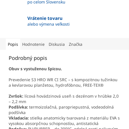
po celom Slovensku
Vrátenie tovaru
alebo výmena veľkosti
Popis
Hodnotenie
Diskusia
Značka
Podrobný popis
Obuv s vystuženou špicou.
Prevedenie S3 HRO WR CI SRC – s kompozitnou tužinkou
a kevlarovou planžetou, hydrofóbnou, FREE-TEX®
Zvršok:
lícová hovädzinová useň s dezénom v hrúbke 2,0
– 2,2 mm
Podšívka:
termoizolačná, paropriepustná, vodeodolná
podšívka
Vkladacia:
stielka anatomicky tvarovaná z materiálu EVA s
vysokou absorpčnou schopnosťou, antistatická
Podošva:
PU/RUBBER – do 300°C, odolná proti palivovým