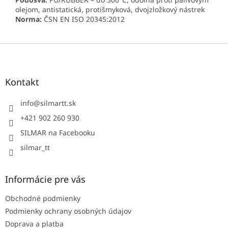
olejom, antistatická, protišmyková, dvojzložkový nástrek
Norma:
ČSN EN ISO 20345:2012
Z
á
p
ä
Kontakt
t
i
info
@
silmartt.sk
e
+421 902 260 930
SILMAR na Facebooku
silmar_tt
Informácie pre vás
Obchodné podmienky
Podmienky ochrany osobných údajov
Doprava a platba