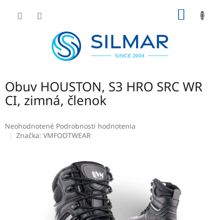
Prejsť
NÁKU
na
obsah
KOŠÍK
Obuv HOUSTON, S3 HRO SRC WR
CI, zimná, členok
Priemerné
Neohodnotené
Podrobnosti hodnotenia
hodnotenie
Značka:
VMFOOTWEAR
produktu
je
0,0
z
5
hviezdičiek.