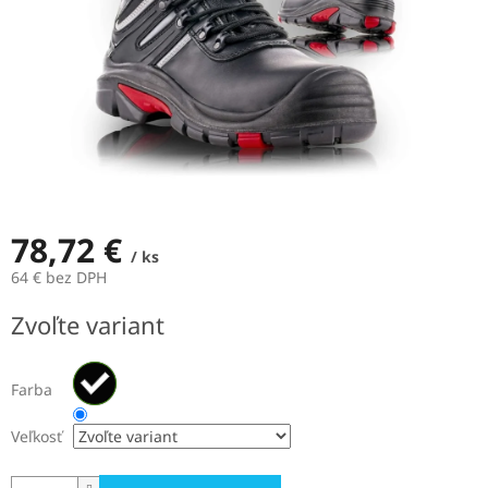
78,72 €
/ ks
64 € bez DPH
Jednotková
Zvoľte variant
cena:
Farba
Veľkosť