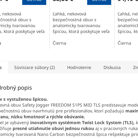
, nekovová
Ľahká, nekovová
Ľahká, ne
čnostná obuv s
bezpečnostná obuv s
bezpečno
micky tvarovanou
anatomicky tvarovanou
anatomick
, ktorá poskytuje veľa
špicou, ktorá poskytuje veľa
špicou, kt
toru a ohybnosti na
priestoru a ohybnosti na
priestoru
prsty.
a
Čierna
prsty.
Čierna
s
Súvisiace súbory (2)
Hodnotenie
Diskusia
Zn
robný popis
 s vystuženou špicou.
ovná obuv Safety Jogger FREEDOM S1PS MID TLS predstavuje mod
ečnostnú obuv navrhnutú pre profesionálov, ktorí požadujú
maxi
anu, nízku hmotnosť a rýchle obúvanie.
el je vybavený
inovatívnym systémom Twist Lock System (TLS),
k
žňuje
presné utiahnutie obuvi jednou rukou
aj v pracovných ruka
omicky tvarovaná Nano Carbon bezpečnostná špica rešpektuje pr