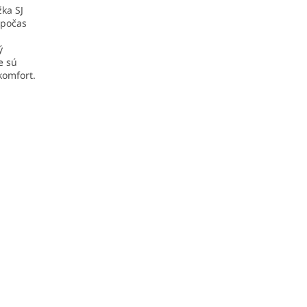
žka SJ
 počas
ý
e sú
komfort.