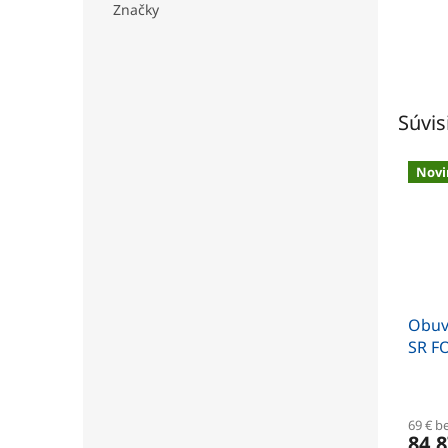
Značky
Súvis
Novi
Obuv
SR F
polt
69 € b
84,8