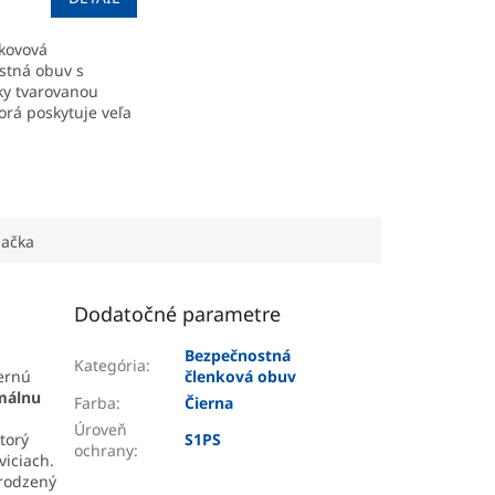
kovová
stná obuv s
y tvarovanou
orá poskytuje veľa
 a ohybnosti na
ačka
Dodatočné parametre
Bezpečnostná
Kategória
:
ernú
členková obuv
málnu
Farba
:
Čierna
Úroveň
torý
S1PS
ochrany
:
viciach.
irodzený