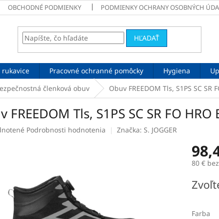
OBCHODNÉ PODMIENKY
PODMIENKY OCHRANY OSOBNÝCH ÚDA
HĽADAŤ
 rukavice
Pracovné ochranné pomôcky
Hygiena
Up
ezpečnostná členková obuv
Obuv FREEDOM Tls, S1PS SC SR F
v FREEDOM Tls, S1PS SC SR FO HRO E
rné
notené
Podrobnosti hodnotenia
Značka:
S. JOGGER
enie
98,
tu
80 € be
Jednotk
Zvoľt
cena:
čiek.
Farba