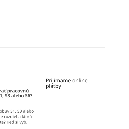
Prijímame online
platby
rať pracovnú
1, S3 alebo S6?
obuv S1, S3 alebo
e rozdiel a ktorú
e? Keď si vyb...