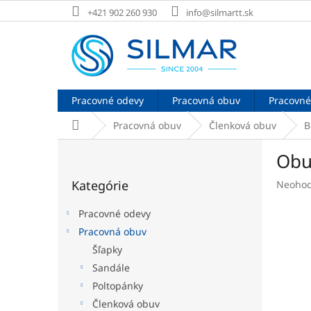
Prejsť
+421 902 260 930
info@silmartt.sk
na
obsah
Pracovné odevy
Pracovná obuv
Pracovné
Domov
Pracovná obuv
Členková obuv
B
B
Obu
o
Preskočiť
č
Kategórie
Prieme
Neohod
kategórie
n
hodnot
ý
produk
Pracovné odevy
p
je
Pracovná obuv
a
0,0
Šľapky
z
n
5
e
Sandále
hviezdi
l
Poltopánky
Členková obuv