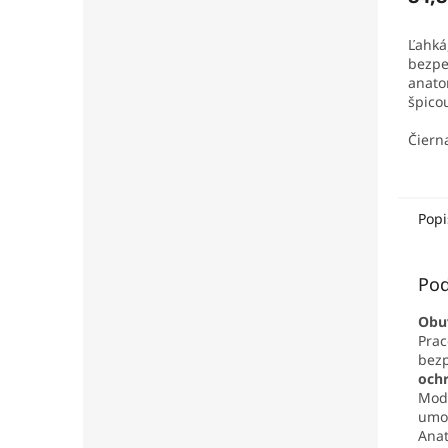
Ľahká
bezpe
anato
špicou
pries
prsty.
Čiern
Popi
Pod
Obuv
Prac
bezp
ochr
Mod
umo
Anat