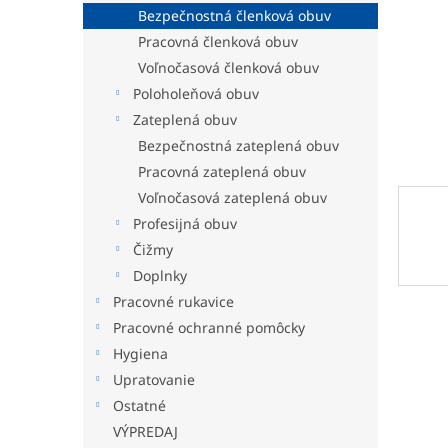
Bezpečnostná členková obuv
Pracovná členková obuv
Voľnočasová členková obuv
Poloholeňová obuv
Zateplená obuv
Bezpečnostná zateplená obuv
Pracovná zateplená obuv
Voľnočasová zateplená obuv
Profesijná obuv
Čižmy
Doplnky
Pracovné rukavice
Pracovné ochranné pomôcky
Hygiena
Upratovanie
Ostatné
VÝPREDAJ