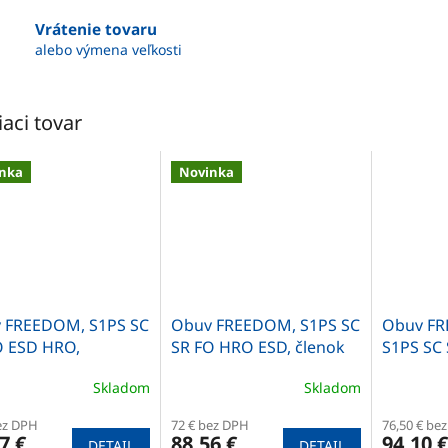
Vrátenie tovaru
alebo výmena veľkosti
iaci tovar
nka
Novinka
 FREEDOM, S1PS SC
Obuv FREEDOM, S1PS SC
Obuv FR
O ESD HRO,
SR FO HRO ESD, členok
S1PS SC
opánka
poltopá
Skladom
Skladom
ez DPH
72 € bez DPH
76,50 € be
7 €
88,56 €
94,10 €
DETAIL
DETAIL