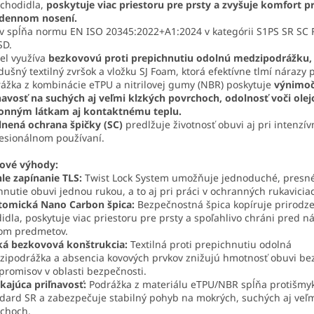
 chodidla,
poskytuje viac priestoru pre prsty a zvyšuje komfort pr
odennom nosení.
 spĺňa normu EN ISO 20345:2022+A1:2024 v kategórii S1PS SR SC
SD.
el využíva
bezkovovú proti prepichnutiu odolnú medzipodrážku,
dušný textilný zvršok a vložku SJ Foam, ktorá efektívne tlmí nárazy p
ážka z kombinácie eTPU a nitrilovej gumy (NBR) poskytuje
výnimo
navosť na suchých aj veľmi klzkých povrchoch, odolnosť voči ole
onným látkam aj kontaktnému teplu.
lnená ochrana špičky (SC)
predlžuje životnosť obuvi aj pri intenzí
esionálnom používaní.
čové výhody:
le zapínanie TLS:
Twist Lock System umožňuje jednoduché, presné
hnutie obuvi jednou rukou, a to aj pri práci v ochranných rukavicia
tomická Nano Carbon špica:
Bezpečnostná špica kopíruje prirodze
idla, poskytuje viac priestoru pre prsty a spoľahlivo chráni pred n
om predmetov.
ká bezkovová konštrukcia:
Textilná proti prepichnutiu odolná
ipodrážka a absencia kovových prvkov znižujú hmotnosť obuvi be
romisov v oblasti bezpečnosti.
kajúca priľnavosť:
Podrážka z materiálu eTPU/NBR spĺňa protišmy
dard SR a zabezpečuje stabilný pohyb na mokrých, suchých aj veľm
choch.