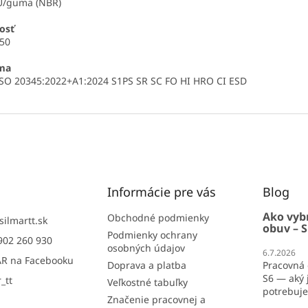
U/guma (NBR)
osť
 50
ma
SO 20345:2022+A1:2024 S1PS SR SC FO HI HRO CI ESD
Informácie pre vás
Blog
Ako vyb
Obchodné podmienky
silmartt.sk
obuv – S
Podmienky ochrany
902 260 930
osobných údajov
6.7.2026
R na Facebooku
Doprava a platba
Pracovná 
S6 — aký j
_tt
Veľkostné tabuľky
potrebujet
Značenie pracovnej a