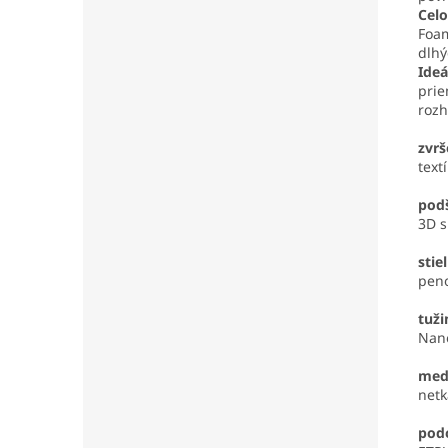
Cel
Foam
dlhý
Ideá
prie
rozh
zvr
textí
pod
3D s
stie
peno
tuži
Nano
med
netk
pod