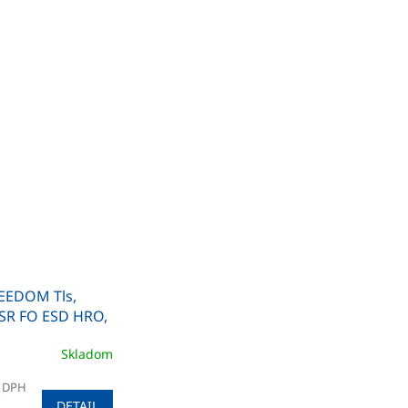
EEDOM Tls,
 SR FO ESD HRO,
nka
Skladom
z DPH
DETAIL