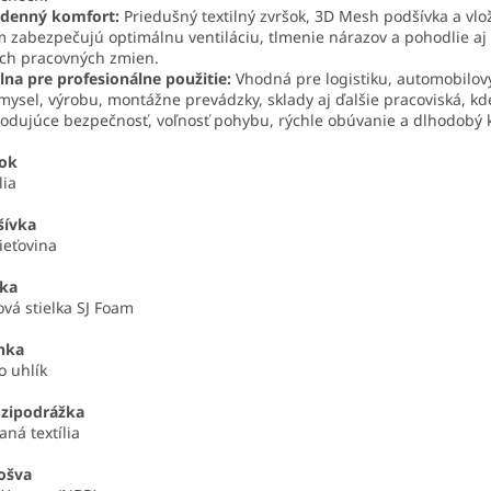
odenný komfort:
Priedušný textilný zvršok, 3D Mesh podšívka a vlo
 zabezpečujú optimálnu ventiláciu, tlmenie nárazov a pohodlie aj
ch pracovných zmien.
lna pre profesionálne použitie:
Vhodná pre logistiku, automobilov
mysel, výrobu, montážne prevádzky, sklady aj ďalšie pracoviská, kd
odujúce bezpečnosť, voľnosť pohybu, rýchle obúvanie a dlhodobý 
šok
lia
šívka
ieťovina
lka
vá stielka SJ Foam
nka
 uhlík
zipodrážka
aná textília
ošva