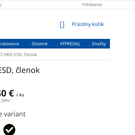
JOV
DOPRAVA A PLATBA
VEĽKOSTNÉ TABUĽKY
Prihlásenie
ZNAČENIE
NÁKUPNÝ
Prázdny košík
KOŠÍK
ratovanie
Ostatné
VÝPREDAJ
Značky
O HRO ESD, členok
SD, členok
40 €
/ ks
z DPH
ová
e variant