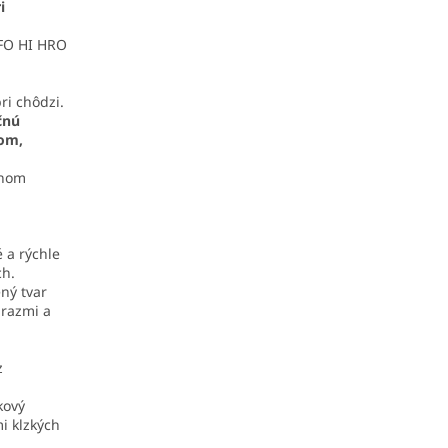
i
 FO HI HRO
ri chôdzi.
čnú
jom,
vnom
 a rýchle
ch.
ný tvar
árazmi a
z
kový
i klzkých