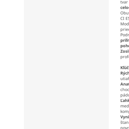
tvar
cel
Obuv
CI E
Mod
prie
Podr
priľ
poh
Zosi
prof
Kľú
Rých
utia
Ana
chod
pád
Ľah
medz
komp
Vyni
štan
povr