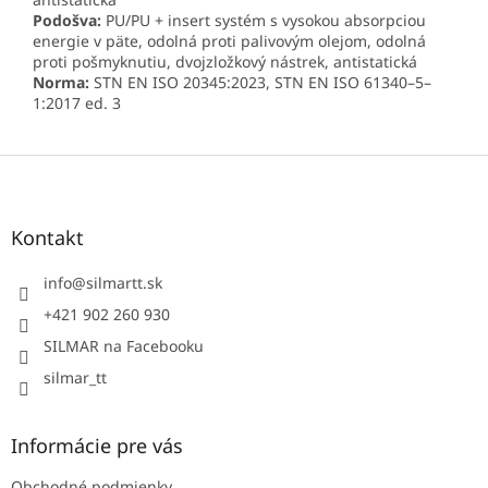
Podošva:
PU/PU + insert systém s vysokou absorpciou
energie v päte, odolná proti palivovým olejom, odolná
proti pošmyknutiu, dvojzložkový nástrek, antistatická
Norma:
STN EN ISO 20345:2023, STN EN ISO 61340–5–
1:2017 ed. 3
Z
á
p
ä
Kontakt
t
i
info
@
silmartt.sk
e
+421 902 260 930
SILMAR na Facebooku
silmar_tt
Informácie pre vás
Obchodné podmienky