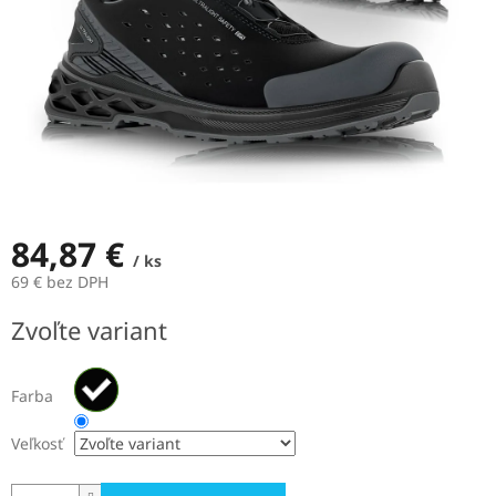
84,87 €
/ ks
69 € bez DPH
Jednotková
Zvoľte variant
cena:
Farba
Veľkosť