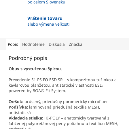
po celom Slovensku
Vrátenie tovaru
alebo výmena veľkosti
Popis
Hodnotenie
Diskusia
Značka
Podrobný popis
Obuv s vystuženou špicou.
Prevedenie S1 PS FO ESD SR – s kompozitnou tužinkou a
kevlarovou planžetou, antistatické vlastnosti ESD,
powered by BOA® Fit System.
Zvršok:
brúsený, priedušný poromerický microfiber
Podšívka:
laminovaná priedušná textília MESH,
antistatická
Vkladacia stielka:
HI-POLY – anatomicky tvarovaná z
ľahčenej polyuretánovej peny potiahnutá textíliou MESH,
antistatická