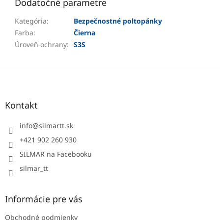
Dodatočné parametre
Kategória
:
Bezpečnostné poltopánky
Farba
:
Čierna
Úroveň ochrany
:
S3S
Z
á
p
ä
Kontakt
t
i
info
@
silmartt.sk
e
+421 902 260 930
SILMAR na Facebooku
silmar_tt
Informácie pre vás
Obchodné podmienky