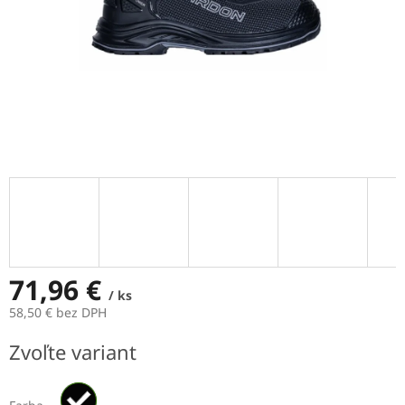
71,96 €
/ ks
58,50 € bez DPH
Jednotková
Zvoľte variant
cena: