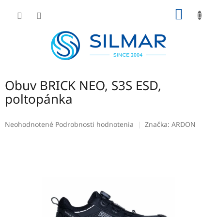
Prejsť
NÁKU
na
obsah
KOŠÍK
Obuv BRICK NEO, S3S ESD,
poltopánka
Priemerné
Neohodnotené
Podrobnosti hodnotenia
Značka:
ARDON
hodnotenie
produktu
je
0,0
z
5
hviezdičiek.