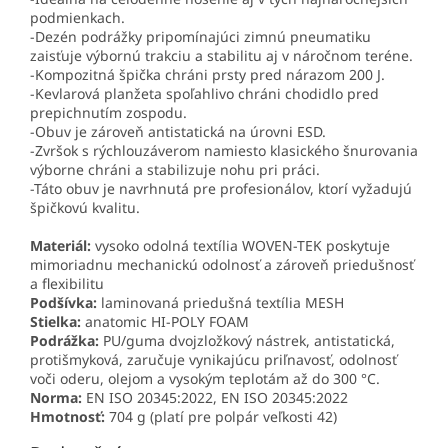
podmienkach.
-Dezén podrážky pripomínajúci zimnú pneumatiku
zaisťuje výbornú trakciu a stabilitu aj v náročnom teréne.
-Kompozitná špička chráni prsty pred nárazom 200 J.
-Kevlarová planžeta spoľahlivo chráni chodidlo pred
prepichnutím zospodu.
-Obuv je zároveň antistatická na úrovni ESD.
-Zvršok s rýchlouzáverom namiesto klasického šnurovania
výborne chráni a stabilizuje nohu pri práci.
-Táto obuv je navrhnutá pre profesionálov, ktorí vyžadujú
špičkovú kvalitu.
Materiál:
vysoko odolná textília WOVEN-TEK poskytuje
mimoriadnu mechanickú odolnosť a zároveň priedušnosť
a flexibilitu
Podšívka:
laminovaná priedušná textília MESH
Stielka:
anatomic HI-POLY FOAM
Podrážka:
PU/guma dvojzložkový nástrek, antistatická,
protišmyková, zaručuje vynikajúcu priľnavosť, odolnosť
voči oderu, olejom a vysokým teplotám až do 300 °C.
Norma:
EN ISO 20345:2022, EN ISO 20345:2022
Hmotnosť:
704 g (platí pre polpár veľkosti 42)