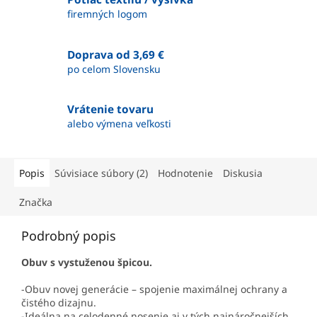
firemných logom
Doprava od 3,69 €
po celom Slovensku
Vrátenie tovaru
alebo výmena veľkosti
Popis
Súvisiace súbory (2)
Hodnotenie
Diskusia
Značka
Podrobný popis
Obuv s vystuženou špicou.
-Obuv novej generácie – spojenie maximálnej ochrany a
čistého dizajnu.
-Ideálna na celodenné nosenie aj v tých najnáročnejších