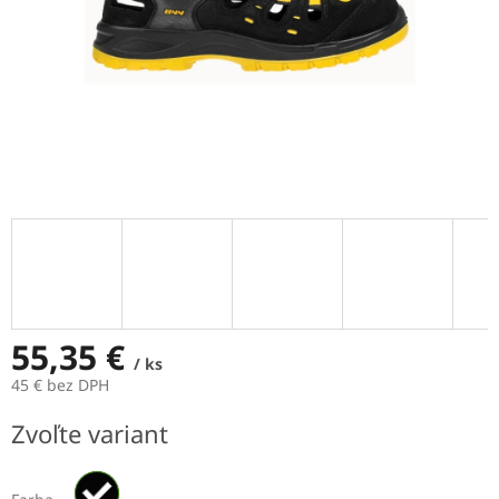
55,35 €
/ ks
45 € bez DPH
Jednotková
Zvoľte variant
cena: