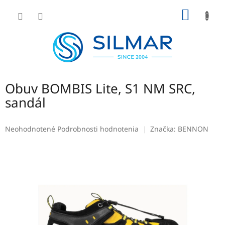
Prejsť
NÁKU
na
obsah
KOŠÍK
Obuv BOMBIS Lite, S1 NM SRC,
sandál
Priemerné
Neohodnotené
Podrobnosti hodnotenia
Značka:
BENNON
hodnotenie
produktu
je
0,0
z
5
hviezdičiek.