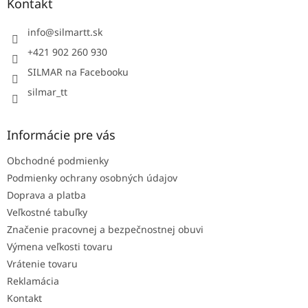
ä
Kontakt
t
i
info
@
silmartt.sk
e
+421 902 260 930
SILMAR na Facebooku
silmar_tt
Informácie pre vás
Obchodné podmienky
Podmienky ochrany osobných údajov
Doprava a platba
Veľkostné tabuľky
Značenie pracovnej a bezpečnostnej obuvi
Výmena veľkosti tovaru
Vrátenie tovaru
Reklamácia
Kontakt