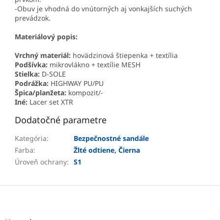
-Obuv je vhodná do vnútorných aj vonkajších suchých
prevádzok.
Materiálový popis:
Vrchný materiál:
hovädzinová štiepenka + textília
Podšívka:
mikrovlákno + textílie MESH
Stielka:
D-SOLE
Podrážka:
HIGHWAY PU/PU
Špica/planžeta:
kompozit/-
Iné:
Lacer set XTR
Dodatočné parametre
Kategória
:
Bezpečnostné sandále
Farba
:
Žlté odtiene
,
Čierna
Úroveň ochrany
:
S1
Z
á
p