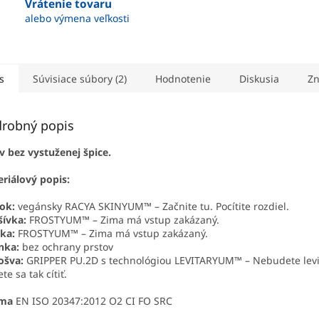
Vrátenie tovaru
alebo výmena veľkosti
s
Súvisiace súbory (2)
Hodnotenie
Diskusia
Zn
robný popis
 bez vystuženej špice.
riálový popis:
ok:
vegánsky RACYA SKINYUM™ – Začnite tu. Pocítite rozdiel.
ívka:
FROSTYUM™ – Zima má vstup zakázaný.
lka:
FROSTYUM™ – Zima má vstup zakázaný.
nka:
bez ochrany prstov
ošva:
GRIPPER PU.2D s technológiou LEVITARYUM™ – Nebudete levi
te sa tak cítiť.
ma
EN ISO 20347:2012 O2 CI FO SRC