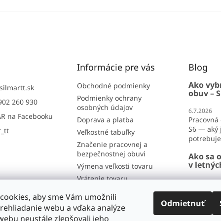
Informácie pre vás
Blog
Ako vyb
Obchodné podmienky
silmartt.sk
obuv – S
Podmienky ochrany
902 260 930
osobných údajov
6.7.2026
R na Facebooku
Doprava a platba
Pracovná 
S6 — aký j
_tt
Veľkostné tabuľky
potrebujet
Značenie pracovnej a
bezpečnostnej obuvi
Ako sa o
v letný
Výmena veľkosti tovaru
Vrátenie tovaru
26.6.2026
Reklamácia
Ako sa obl
cookies, aby sme Vám umožnili
lete? Por
Odmietnuť
Kontakt
rehliadanie webu a vďaka analýze
horúčavy 
Hodnotenie obchodu
ebu neustále zlepšovali jeho
...