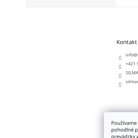
Z
á
p
ä
t
Kontakt
i
e
info
@
+421 
SILMA
silmar
Používame 
pohodlné p
prevádzky w