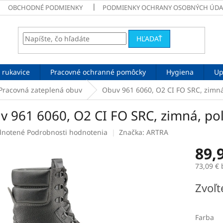
OBCHODNÉ PODMIENKY
PODMIENKY OCHRANY OSOBNÝCH ÚDA
HĽADAŤ
 rukavice
Pracovné ochranné pomôcky
Hygiena
Up
Pracovná zateplená obuv
Obuv 961 6060, O2 CI FO SRC, zimná
v 961 6060, O2 CI FO SRC, zimná, po
rné
notené
Podrobnosti hodnotenia
Značka:
ARTRA
enie
89,
tu
73,09 €
Jednotk
Zvoľt
cena:
čiek.
Farba