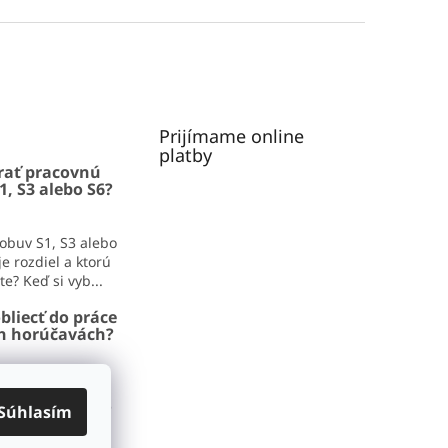
Prijímame online
platby
rať pracovnú
1, S3 alebo S6?
obuv S1, S3 alebo
e rozdiel a ktorú
e? Keď si vyb...
bliecť do práce
ch horúčavách?
iecť do práce v
adíme, čo zvládne
Súhlasím
aj pracovný deň