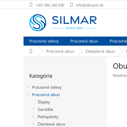
Prejsť
+421 902 260 930
info@silmartt.sk
na
obsah
Pracovné odevy
Pracovná obuv
Pracovné
Domov
Pracovná obuv
Zateplená obuv
B
Obu
o
Preskočiť
č
Kategórie
Prieme
Neohod
kategórie
n
hodnot
ý
produk
Pracovné odevy
p
je
Pracovná obuv
a
0,0
Šľapky
z
n
5
e
Sandále
hviezdi
l
Poltopánky
Členková obuv