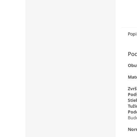
Popi
Pod
Obuv
Mate
Zvrš
Podš
Stie
Tuži
Pod
Bude
Nor