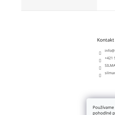
Z
á
p
ä
t
Kontakt
i
e
info
@
+421 
SILMA
silmar
Používame 
pohodlné p