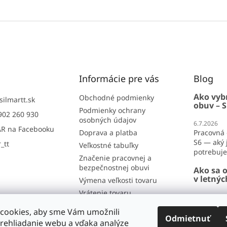
Informácie pre vás
Blog
Ako vyb
Obchodné podmienky
silmartt.sk
obuv – S
Podmienky ochrany
902 260 930
osobných údajov
6.7.2026
R na Facebooku
Doprava a platba
Pracovná 
S6 — aký j
_tt
Veľkostné tabuľky
potrebujet
Značenie pracovnej a
bezpečnostnej obuvi
Ako sa o
v letný
Výmena veľkosti tovaru
Vrátenie tovaru
26.6.2026
Reklamácia
Ako sa obl
cookies, aby sme Vám umožnili
lete? Por
Odmietnuť
Kontakt
rehliadanie webu a vďaka analýze
horúčavy 