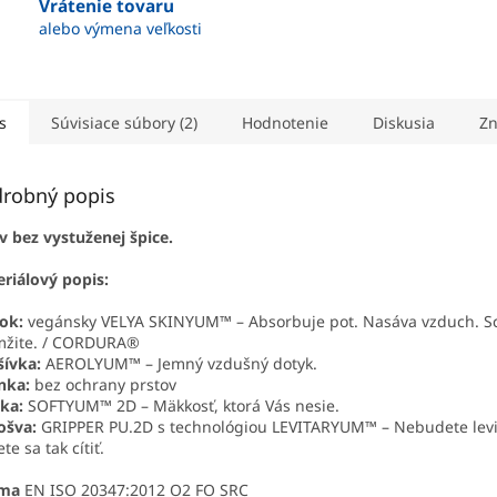
Vrátenie tovaru
alebo výmena veľkosti
s
Súvisiace súbory (2)
Hodnotenie
Diskusia
Zn
robný popis
 bez vystuženej špice.
riálový popis:
ok:
vegánsky VELYA SKINYUM™ – Absorbuje pot. Nasáva vzduch. S
mžite. / CORDURA®
ívka:
AEROLYUM™ – Jemný vzdušný dotyk.
nka:
bez ochrany prstov
lka:
SOFTYUM™ 2D – Mäkkosť, ktorá Vás nesie.
ošva:
GRIPPER PU.2D s technológiou LEVITARYUM™ – Nebudete levi
te sa tak cítiť.
ma
EN ISO 20347:2012 O2 FO SRC