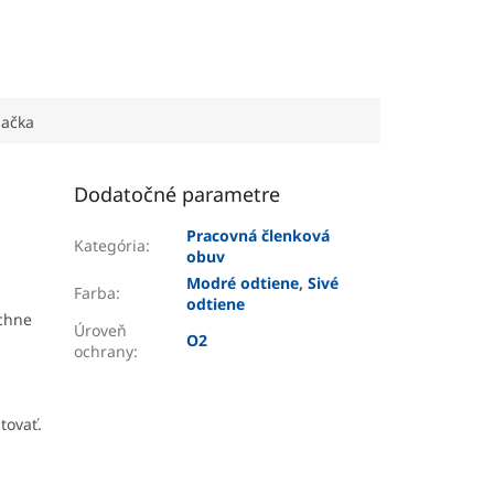
ačka
Dodatočné parametre
Pracovná členková
Kategória
:
obuv
Modré odtiene
,
Sivé
Farba
:
odtiene
chne
Úroveň
O2
ochrany
:
tovať.