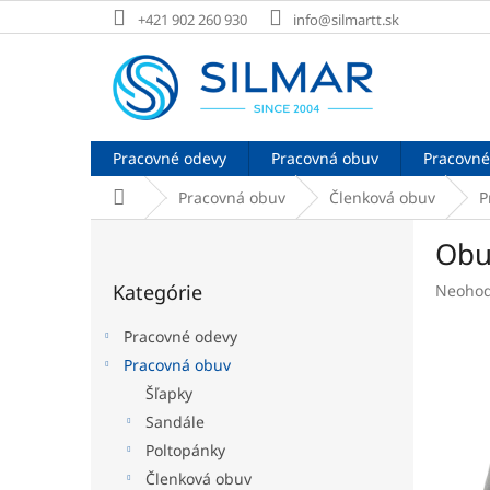
Prejsť
+421 902 260 930
info@silmartt.sk
na
obsah
Pracovné odevy
Pracovná obuv
Pracovné
Domov
Pracovná obuv
Členková obuv
P
B
Obu
o
Preskočiť
č
Kategórie
Prieme
Neohod
kategórie
n
hodnot
ý
produk
Pracovné odevy
p
je
Pracovná obuv
a
0,0
Šľapky
z
n
5
e
Sandále
hviezdi
l
Poltopánky
Členková obuv