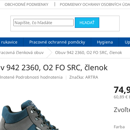
OBCHODNÉ PODMIENKY
PODMIENKY OCHRANY OSOBNÝCH ÚDA
HĽADAŤ
 rukavice
Pracovné ochranné pomôcky
Hygiena
Up
racovná členková obuv
Obuv 942 2360, O2 FO SRC, členok
v 942 2360, O2 FO SRC, členok
rné
notené
Podrobnosti hodnotenia
Značka:
ARTRA
enie
74,
tu
60,89 €
Jednotk
Zvoľt
cena:
čiek.
Farba