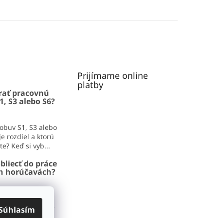
Prijímame online
platby
rať pracovnú
1, S3 alebo S6?
obuv S1, S3 alebo
e rozdiel a ktorú
e? Keď si vyb...
bliecť do práce
ch horúčavách?
iecť do práce v
adíme, čo zvládne
Súhlasím
aj pracovný deň