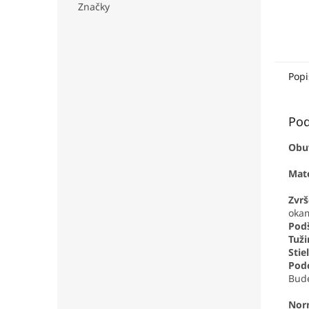
Značky
Popi
Pod
Obuv
Mate
Zvrš
oka
Podš
Tuži
Stie
Pod
Bude
Nor