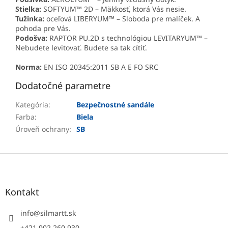
Stielka:
SOFTYUM™ 2D – Mäkkosť, ktorá Vás nesie.
Tužinka:
oceľová LIBERYUM™ – Sloboda pre malíček. A
pohoda pre Vás.
Podošva:
RAPTOR PU.2D s technológiou LEVITARYUM™ –
Nebudete levitovať. Budete sa tak cítiť.
Norma:
EN ISO 20345:2011 SB A E FO SRC
Dodatočné parametre
Kategória
:
Bezpečnostné sandále
Farba
:
Biela
Úroveň ochrany
:
SB
Z
á
p
ä
Kontakt
t
i
info
@
silmartt.sk
e
+421 902 260 930