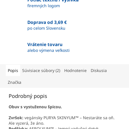
firemných logom
Doprava od 3,69 €
po celom Slovensku
Vrátenie tovaru
alebo výmena veľkosti
Popis
Súvisiace súbory (2)
Hodnotenie
Diskusia
Značka
Podrobný popis
Obuv s vystuženou špicou.
Zvršok:
vegánsky PURYA SKINYUM™ – Nestaráte sa oň.
Ale vyzerá, že áno.
Podšívka:
AEROLYUM™ – Jemný vzdušný dotyk.