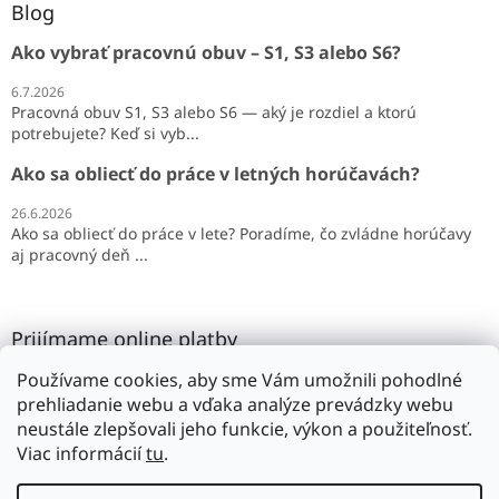
Blog
Ako vybrať pracovnú obuv – S1, S3 alebo S6?
6.7.2026
Pracovná obuv S1, S3 alebo S6 — aký je rozdiel a ktorú
potrebujete? Keď si vyb...
Ako sa obliecť do práce v letných horúčavách?
26.6.2026
Ako sa obliecť do práce v lete? Poradíme, čo zvládne horúčavy
aj pracovný deň ...
Prijímame online platby
Používame cookies, aby sme Vám umožnili pohodlné
prehliadanie webu a vďaka analýze prevádzky webu
neustále zlepšovali jeho funkcie, výkon a použiteľnosť.
Viac informácií
tu
.
Vytvoril Shoptet