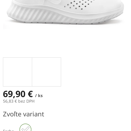
69,90 €
/ ks
56,83 € bez DPH
Jednotková
Zvoľte variant
cena: