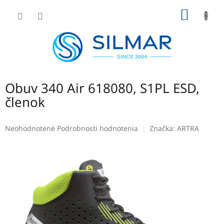
Prejsť
NÁKU
na
obsah
KOŠÍK
Obuv 340 Air 618080, S1PL ESD,
členok
Priemerné
Neohodnotené
Podrobnosti hodnotenia
Značka:
ARTRA
hodnotenie
produktu
je
0,0
z
5
hviezdičiek.