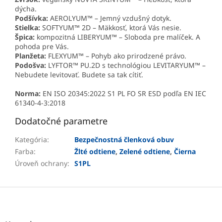
dýcha.
Podšívka:
AEROLYUM™ – Jemný vzdušný dotyk.
Stielka:
SOFTYUM™ 2D – Mäkkosť, ktorá Vás nesie.
Špica:
kompozitná LIBERYUM™ – Sloboda pre malíček. A
pohoda pre Vás.
Planžeta:
FLEXYUM™ – Pohyb ako prirodzené právo.
Podošva:
LYFTOR™ PU.2D s technológiou LEVITARYUM™ –
Nebudete levitovať. Budete sa tak cítiť.
Norma:
EN ISO 20345:2022 S1 PL FO SR ESD podľa EN IEC
61340-4-3:2018
Dodatočné parametre
Kategória
:
Bezpečnostná členková obuv
Farba
:
Žlté odtiene
,
Zelené odtiene
,
Čierna
Úroveň ochrany
:
S1PL
Z
á
p