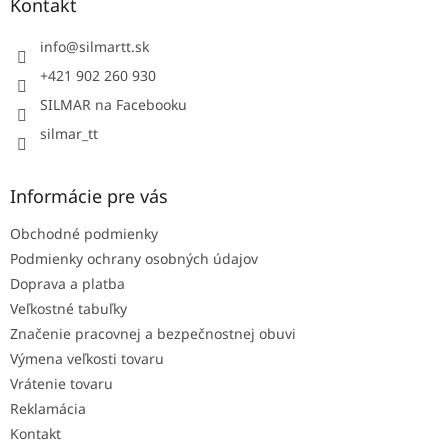
ä
Kontakt
t
i
info
@
silmartt.sk
e
+421 902 260 930
SILMAR na Facebooku
silmar_tt
Informácie pre vás
Obchodné podmienky
Podmienky ochrany osobných údajov
Doprava a platba
Veľkostné tabuľky
Značenie pracovnej a bezpečnostnej obuvi
Výmena veľkosti tovaru
Vrátenie tovaru
Reklamácia
Kontakt