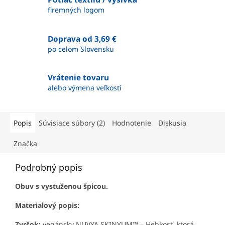
firemných logom
Doprava od 3,69 €
po celom Slovensku
Vrátenie tovaru
alebo výmena veľkosti
Popis
Súvisiace súbory (2)
Hodnotenie
Diskusia
Značka
Podrobný popis
Obuv s vystuženou špicou.
Materialový popis:
Zvršok:
vegánsky NUVYA SKINYUM™ – Hebkosť, ktorá