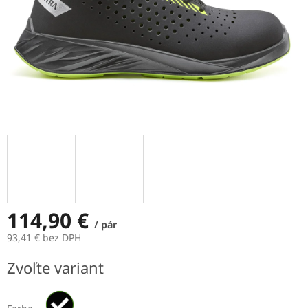
114,90 €
/ pár
93,41 € bez DPH
Jednotková
Zvoľte variant
cena: