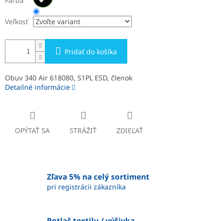
Farba
Veľkosť
Pridať do košíka
Obuv 340 Air 618080, S1PL ESD, členok
Detailné informácie
OPÝTAŤ SA
STRÁŽIŤ
ZDIEĽAŤ
Zľava 5% na celý sortiment
pri registrácii zákazníka
Potlač textilu / výšivka