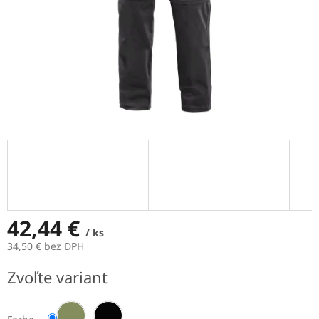
42,44 €
/ ks
34,50 € bez DPH
Jednotková
Zvoľte variant
cena: