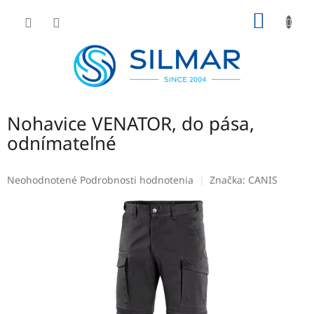
Prejsť
NÁKU
na
obsah
KOŠÍK
Nohavice VENATOR, do pása,
odnímateľné
Priemerné
Neohodnotené
Podrobnosti hodnotenia
Značka:
CANIS
hodnotenie
produktu
je
0,0
z
5
hviezdičiek.