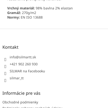
Vrchný materiál:
98% bavlna 2% elastan
Gramáž:
270g/m2
Normy:
EN ISO 13688
Z
á
p
ä
Kontakt
t
i
info
@
silmartt.sk
e
+421 902 260 930
SILMAR na Facebooku
silmar_tt
Informácie pre vás
Obchodné podmienky