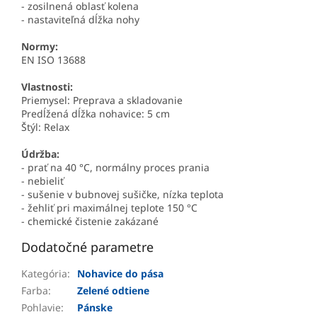
- zosilnená oblasť kolena
- nastaviteľná dĺžka nohy
Normy:
EN ISO 13688
Vlastnosti:
Priemysel: Preprava a skladovanie
Predĺžená dĺžka nohavice: 5 cm
Štýl: Relax
Údržba:
- prať na 40 °C, normálny proces prania
- nebieliť
- sušenie v bubnovej sušičke, nízka teplota
- žehliť pri maximálnej teplote 150 °C
- chemické čistenie zakázané
Dodatočné parametre
Kategória
:
Nohavice do pása
Farba
:
Zelené odtiene
Pohlavie
:
Pánske