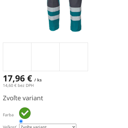
17,96 €
/ ks
14,60 € bez DPH
Jednotková
Zvoľte variant
cena:
Farba
Veľkosť