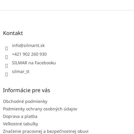
Z
á
p
ä
Kontakt
t
i
info
@
silmartt.sk
e
+421 902 260 930
SILMAR na Facebooku
silmar_tt
Informácie pre vás
Obchodné podmienky
Podmienky ochrany osobných údajov
Doprava a platba
Veľkostné tabuľky
Značenie pracovnej a bezpečnostnej obuvi