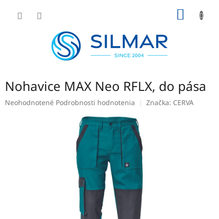
Prejsť
NÁKU
na
obsah
KOŠÍK
Nohavice MAX Neo RFLX, do pása
Priemerné
Neohodnotené
Podrobnosti hodnotenia
Značka:
CERVA
hodnotenie
produktu
je
0,0
z
5
hviezdičiek.