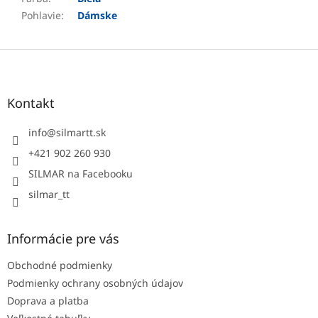
Pohlavie
:
Dámske
Z
á
p
ä
Kontakt
t
i
info
@
silmartt.sk
e
+421 902 260 930
SILMAR na Facebooku
silmar_tt
Informácie pre vás
Obchodné podmienky
Podmienky ochrany osobných údajov
Doprava a platba