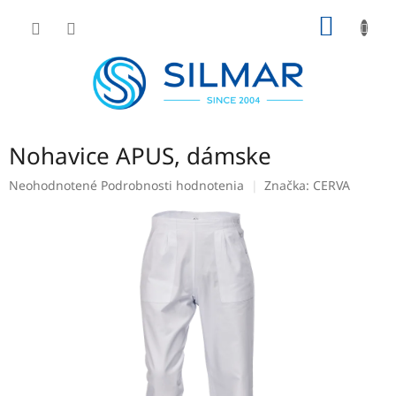
Prejsť
NÁKU
na
obsah
KOŠÍK
Nohavice APUS, dámske
Priemerné
Neohodnotené
Podrobnosti hodnotenia
Značka:
CERVA
hodnotenie
produktu
je
0,0
z
5
hviezdičiek.