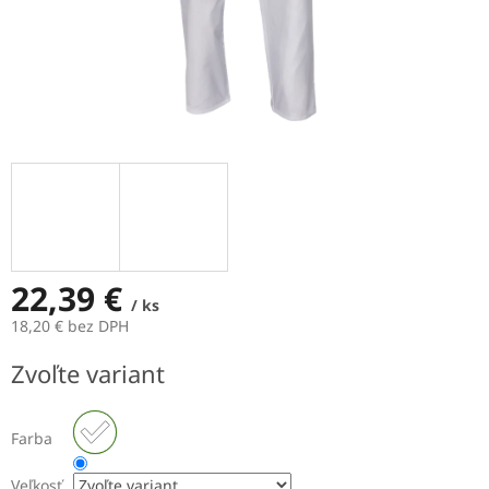
22,39 €
/ ks
18,20 € bez DPH
Jednotková
Zvoľte variant
cena:
Farba
Veľkosť