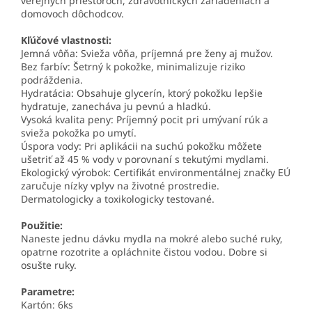
verejných priestoroch, zdravotníckych zariadeniach a
domovoch dôchodcov.
Kľúčové vlastnosti:
Jemná vôňa: Svieža vôňa, príjemná pre ženy aj mužov.
Bez farbív: Šetrný k pokožke, minimalizuje riziko
podráždenia.
Hydratácia: Obsahuje glycerín, ktorý pokožku lepšie
hydratuje, zanecháva ju pevnú a hladkú.
Vysoká kvalita peny: Príjemný pocit pri umývaní rúk a
svieža pokožka po umytí.
Úspora vody: Pri aplikácii na suchú pokožku môžete
ušetriť až 45 % vody v porovnaní s tekutými mydlami.
Ekologický výrobok: Certifikát environmentálnej značky EÚ
zaručuje nízky vplyv na životné prostredie.
Dermatologicky a toxikologicky testované.
Použitie:
Naneste jednu dávku mydla na mokré alebo suché ruky,
opatrne rozotrite a opláchnite čistou vodou. Dobre si
osušte ruky.
Parametre:
Kartón: 6ks