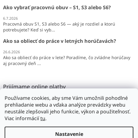
Ako vybrať pracovnú obuv – S1, S3 alebo S6?
6.7.2026
Pracovná obuv S1, S3 alebo S6 — aký je rozdiel a ktorú
potrebujete? Keď si vyb...
Ako sa obliecť do práce v letných horúčavách?
26.6.2026
Ako sa obliecť do práce v lete? Poradíme, čo zvládne horúčavy
aj pracovný deň ...
Prijímame online platby
Používame cookies, aby sme Vám umožnili pohodlné
prehliadanie webu a vďaka analýze prevádzky webu
neustále zlepšovali jeho funkcie, výkon a použiteľnosť.
Viac informácií
tu
.
Vytvoril Shoptet
Nastavenie