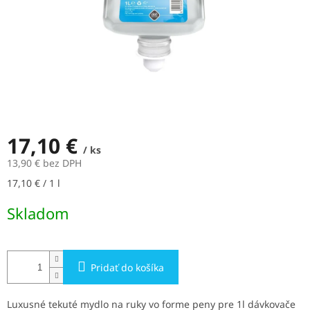
17,10 €
/ ks
13,90 € bez DPH
Jednotková
17,10 € / 1 l
cena:
Skladom
Pridať do košíka
Luxusné tekuté mydlo na ruky vo forme peny pre 1l dávkovače