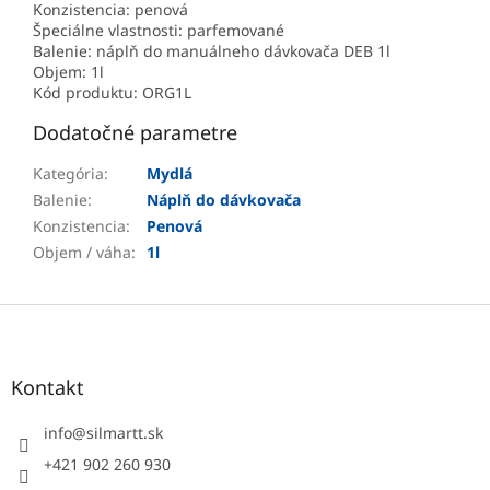
Konzistencia: penová
Špeciálne vlastnosti: parfemované
Balenie: náplň do manuálneho dávkovača DEB 1l
Objem: 1l
Kód produktu: ORG1L
Dodatočné parametre
Kategória
:
Mydlá
Balenie
:
Náplň do dávkovača
Konzistencia
:
Penová
Objem / váha
:
1l
Z
á
p
ä
Kontakt
t
i
info
@
silmartt.sk
e
+421 902 260 930