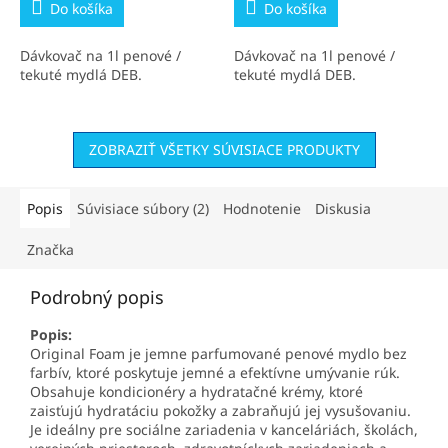
Do košíka
Do košíka
Dávkovač na 1l penové /
Dávkovač na 1l penové /
tekuté mydlá DEB.
tekuté mydlá DEB.
ZOBRAZIŤ VŠETKY SÚVISIACE PRODUKTY
Popis
Súvisiace súbory (2)
Hodnotenie
Diskusia
Značka
Podrobný popis
Popis:
Original Foam je jemne parfumované penové mydlo bez
farbív, ktoré poskytuje jemné a efektívne umývanie rúk.
Obsahuje kondicionéry a hydratačné krémy, ktoré
zaisťujú hydratáciu pokožky a zabraňujú jej vysušovaniu.
Je ideálny pre sociálne zariadenia v kanceláriách, školách,