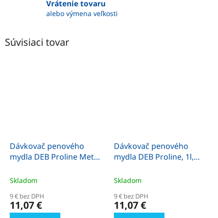
Vrátenie tovaru
alebo výmena veľkosti
Súvisiaci tovar
Dávkovač penového
Dávkovač penového
mydla DEB Proline Metal
mydla DEB Proline, 1l,
Efekt, 1l, biely/chróm
biely/modrý ovladač
Skladom
Skladom
9 € bez DPH
9 € bez DPH
11,07 €
11,07 €