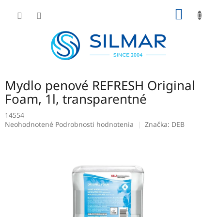
Prejsť
NÁKU
na
obsah
KOŠÍK
Mydlo penové REFRESH Original
Foam, 1l, transparentné
14554
Priemerné
Neohodnotené
Podrobnosti hodnotenia
Značka:
DEB
hodnotenie
produktu
je
0,0
z
5
hviezdičiek.