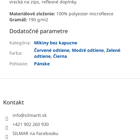
vrecká na zips, reflexné doplnky.
Materiálové zloženie:
100% polyester microfleece
Gramáž:
190 g/m2
Dodatočné parametre
Kategória
:
Mikiny bez kapucne
Červené odtiene
,
Modré odtiene
,
Zelené
Farba
:
odtiene
,
Čierna
Pohlavie
:
Pánske
Z
á
p
ä
Kontakt
t
i
info
@
silmartt.sk
e
+421 902 260 930
SILMAR na Facebooku