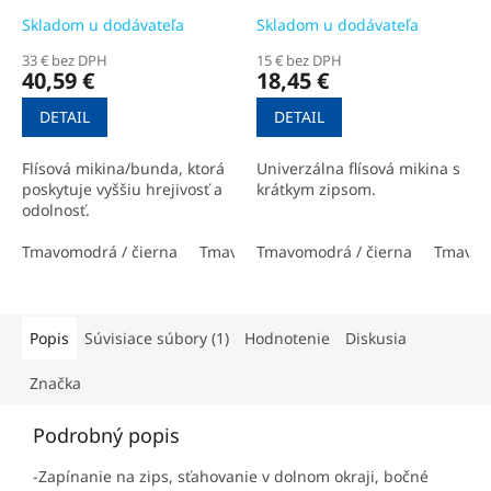
Skladom u dodávateľa
Skladom u dodávateľa
33 € bez DPH
15 € bez DPH
40,59 €
18,45 €
DETAIL
DETAIL
Flísová mikina/bunda, ktorá
Univerzálna flísová mikina s
poskytuje vyššiu hrejivosť a
krátkym zipsom.
odolnosť.
Tmavomodrá / čierna
Tmavosivá / čierna
Tmavomodrá / čierna
Čierna
Tmavosi
Popis
Súvisiace súbory (1)
Hodnotenie
Diskusia
Značka
Podrobný popis
-Zapínanie na zips, sťahovanie v dolnom okraji, bočné