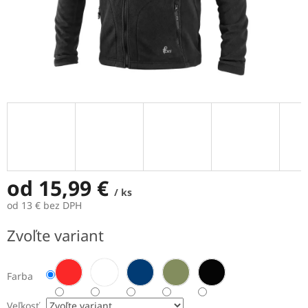
od
15,99 €
/ ks
od
13 €
bez DPH
Jednotková
Zvoľte variant
cena:
Farba
Veľkosť