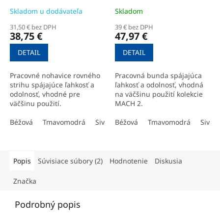
Skladom u dodávateľa
Skladom
31,50 € bez DPH
39 € bez DPH
38,75 €
47,97 €
DETAIL
DETAIL
Pracovné nohavice rovného
Pracovná bunda spájajúca
strihu spájajúce ľahkosť a
ľahkosť a odolnosť, vhodná
odolnosť, vhodné pre
na väčšinu použití kolekcie
väčšinu použití.
MACH 2.
Béžová
Tmavomodrá
Sivá / oranžová
Béžová
Tmavomodrá
Tmavosivá
Tmavos
Sivá
Popis
Súvisiace súbory (2)
Hodnotenie
Diskusia
Značka
Podrobný popis