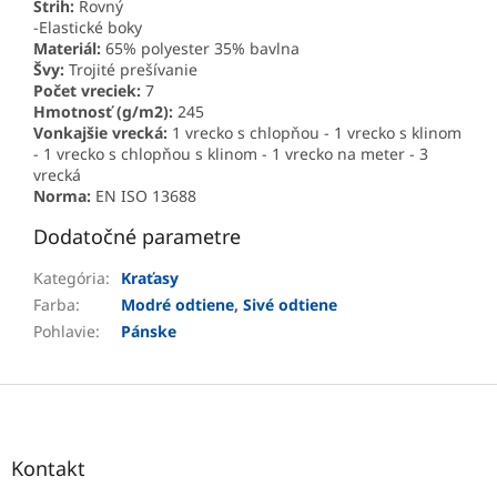
Strih:
Rovný
-Elastické boky
Materiál:
65% polyester 35% bavlna
Švy:
Trojité prešívanie
Počet vreciek:
7
Hmotnosť (g/m2):
245
Vonkajšie vrecká:
1 vrecko s chlopňou - 1 vrecko s klinom
- 1 vrecko s chlopňou s klinom - 1 vrecko na meter - 3
vrecká
Norma:
EN ISO 13688
Dodatočné parametre
Kategória
:
Kraťasy
Farba
:
Modré odtiene
,
Sivé odtiene
Pohlavie
:
Pánske
Z
á
p
ä
Kontakt
t