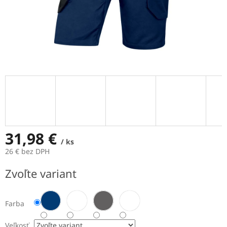
31,98 €
/ ks
26 € bez DPH
Jednotková
Zvoľte variant
cena:
Farba
Veľkosť