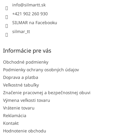
i
info
@
silmartt.sk
e
+421 902 260 930
SILMAR na Facebooku
silmar_tt
Informácie pre vás
Obchodné podmienky
Podmienky ochrany osobných údajov
Doprava a platba
Veľkostné tabuľky
Značenie pracovnej a bezpečnostnej obuvi
Výmena veľkosti tovaru
Vrátenie tovaru
Reklamácia
Kontakt
Hodnotenie obchodu