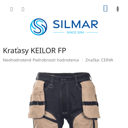
Prejsť
NÁKU
na
obsah
KOŠÍK
Kraťasy KEILOR FP
Priemerné
Neohodnotené
Podrobnosti hodnotenia
Značka:
CERVA
hodnotenie
produktu
je
0,0
z
5
hviezdičiek.