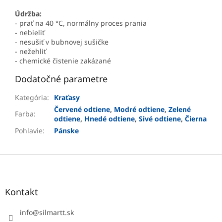
Údržba:
- prať na 40 °C, normálny proces prania
- nebieliť
- nesušiť v bubnovej sušičke
- nežehliť
- chemické čistenie zakázané
Dodatočné parametre
Kategória
:
Kraťasy
Červené odtiene
,
Modré odtiene
,
Zelené
Farba
:
odtiene
,
Hnedé odtiene
,
Sivé odtiene
,
Čierna
Pohlavie
:
Pánske
Z
á
p
ä
Kontakt
t
i
info
@
silmartt.sk