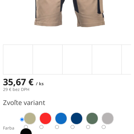
35,67 €
/ ks
29 € bez DPH
Jednotková
Zvoľte variant
cena:
Farba