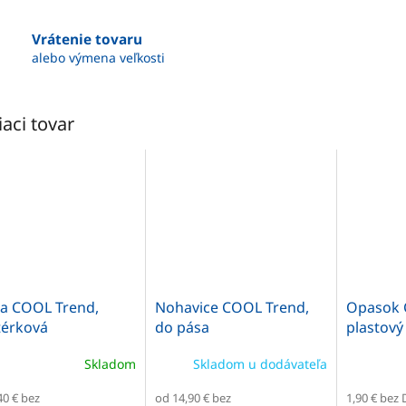
Vrátenie tovaru
alebo výmena veľkosti
iaci tovar
a COOL Trend,
Nohavice COOL Trend,
Opasok 
érková
do pása
plastový
Skladom
Skladom u dodávateľa
40 € bez
od 14,90 € bez
1,90 € bez