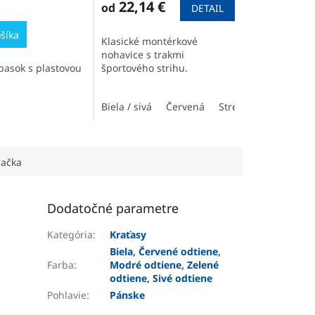
22,14 €
od
DETAIL
šíka
Klasické montérkové
nohavice s trakmi
opasok s plastovou
športového strihu.
 / svetlomodrá
Modrá / čierna
Zelená
Tmavomodrá / svetlomodrá
Biela / sivá
Hnedá
Červená
Sivá / oranžová
Stredne modrá
Zelená
Sivá / čiern
Hnedá
Mo
ačka
Dodatočné parametre
Kategória
:
Kraťasy
Biela
,
Červené odtiene
,
Farba
:
Modré odtiene
,
Zelené
odtiene
,
Sivé odtiene
Pohlavie
:
Pánske