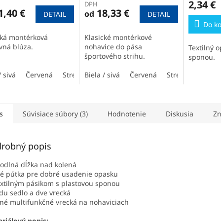
2,34 €
DPH
1,40 €
18,33 €
od
DETAIL
DETAIL
Do ko
cká montérková
Klasické montérkové
vná blúza.
nohavice do pása
Textilný 
športového strihu.
sponou.
/ sivá
Červená
Stredne modrá
Biela / sivá
Modrá / čierna
Červená
Stredne modrá
Tmavomodrá
s
Súvisiace súbory (3)
Hodnotenie
Diskusia
Zn
robný popis
odlná dĺžka nad kolená
né pútka pre dobré usadenie opasku
extilným pásikom s plastovou sponou
du sedlo a dve vrecká
né multifunkčné vrecká na nohaviciach
riálový popis: