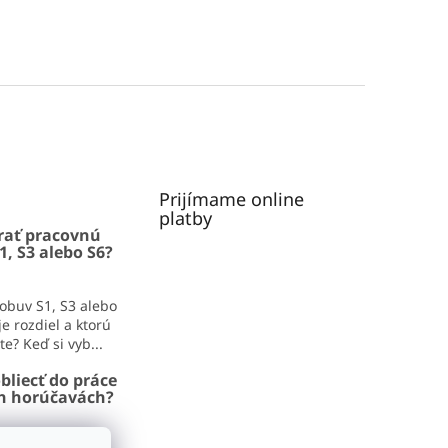
Prijímame online
platby
rať pracovnú
1, S3 alebo S6?
obuv S1, S3 alebo
e rozdiel a ktorú
e? Keď si vyb...
bliecť do práce
ch horúčavách?