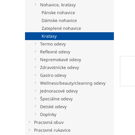
Nohavice, kraťasy
Pánske nohavice
Dámske nohavice
Zateplené nohavice
Kraťasy
Termo odevy
Reflexné odevy
Nepremokavé odevy
Zdravotnícke odevy
Gastro odevy
Wellness/beauty/cleaning odevy
Jednorazové odevy
Špeciálne odevy
Detské odevy
Doplnky
Pracovná obuv
Pracovné rukavice