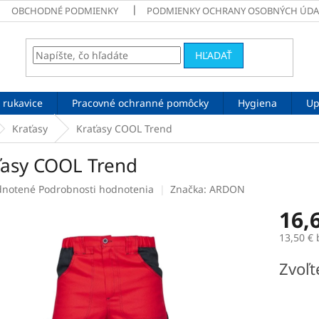
OBCHODNÉ PODMIENKY
PODMIENKY OCHRANY OSOBNÝCH ÚDA
HĽADAŤ
 rukavice
Pracovné ochranné pomôcky
Hygiena
Up
Kraťasy
Kraťasy COOL Trend
ťasy COOL Trend
rné
notené
Podrobnosti hodnotenia
Značka:
ARDON
enie
16,
tu
13,50 €
Jednotk
Zvoľt
cena:
čiek.