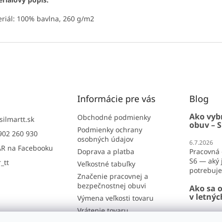
riál: 100% bavlna, 260 g/m2
Informácie pre vás
Blog
Ako vyb
Obchodné podmienky
silmartt.sk
obuv – S
Podmienky ochrany
902 260 930
osobných údajov
6.7.2026
R na Facebooku
Doprava a platba
Pracovná 
S6 — aký j
_tt
Veľkostné tabuľky
potrebujet
Značenie pracovnej a
bezpečnostnej obuvi
Ako sa o
v letný
Výmena veľkosti tovaru
Vrátenie tovaru
26.6.2026