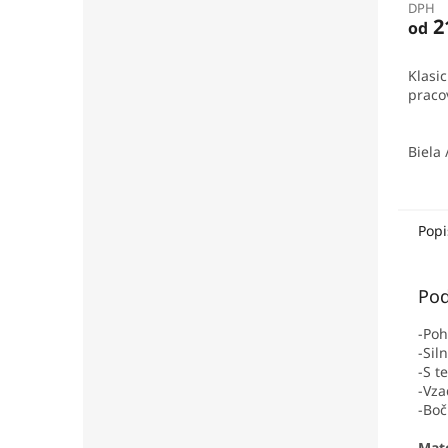
DPH
2
od
Klasi
praco
Biela 
Popi
Pod
-Poh
-Sil
-S t
-Vza
-Boč
Mate