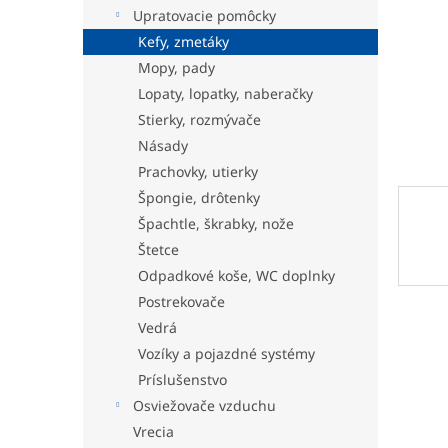
Upratovacie pomôcky
Kefy, zmetáky
Mopy, pady
Lopaty, lopatky, naberačky
Stierky, rozmývače
Násady
Prachovky, utierky
Špongie, drôtenky
Špachtle, škrabky, nože
Štetce
Odpadkové koše, WC doplnky
Postrekovače
Vedrá
Vozíky a pojazdné systémy
Príslušenstvo
Osviežovače vzduchu
Vrecia