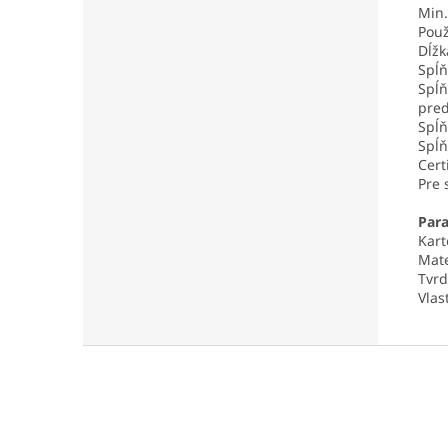
Min.
Použ
Dĺžk
Spĺň
Spĺň
pred
Spĺň
Spĺň
Certi
Pre 
Par
Kart
Mate
Tvrd
Vlas
Z
á
p
ä
t