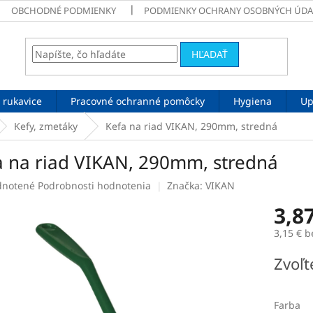
OBCHODNÉ PODMIENKY
PODMIENKY OCHRANY OSOBNÝCH ÚDA
HĽADAŤ
 rukavice
Pracovné ochranné pomôcky
Hygiena
Up
Kefy, zmetáky
Kefa na riad VIKAN, 290mm, stredná
a na riad VIKAN, 290mm, stredná
rné
notené
Podrobnosti hodnotenia
Značka:
VIKAN
enie
3,8
tu
3,15 € 
Jednotk
Zvoľt
cena:
čiek.
Farba