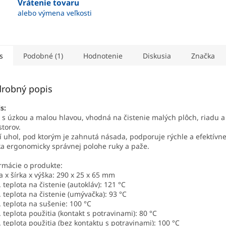
Vrátenie tovaru
alebo výmena veľkosti
s
Podobné (1)
Hodnotenie
Diskusia
Značka
robný popis
s:
 s úzkou a malou hlavou, vhodná na čistenie malých plôch, riadu a
storov.
í uhol, pod ktorým je zahnutá násada, podporuje rýchle a efektívne
a ergonomicky správnej polohe ruky a paže.
rmácie o produkte:
a x šírka x výška: 290 x 25 x 65 mm
 teplota na čistenie (autokláv): 121 °C
 teplota na čistenie (umývačka): 93 °C
 teplota na sušenie: 100 °C
 teplota použitia (kontakt s potravinami): 80 °C
 teplota použitia (bez kontaktu s potravinami): 100 °C