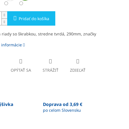
Pridať do košíka
 riady so škrabkou, stredne tvrdá, 290mm, značky
 informácie
OPÝTAŤ SA
STRÁŽIŤ
ZDIEĽAŤ
výšivka
Doprava od 3,69 €
po celom Slovensku