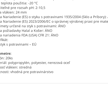
 teplota použitia: -20 °C
iteľné pre rozsah pH: 2-10,5
a vlákien: 24 mm
a Nariadenie (ES) o styku s potravinami 1935/2004 (Sklo a Príbory)
a Nariadenie (ES) 2023/2006/EC o správnej výrobnej praxi pre mate
mety určené na styk s potravinami: ÁNO
a požiadavky Halal a Košer: ÁNO
a nariadenia FDA (USA) CFR 21: ÁNO
fikát:
styk s potravinami – EÚ
ametre:
ón: 20ks
riál: polypropylén, polyester, nerezová oceľ
osť vlákien: stredná
tnosti: vhodná pre potravinárstvo