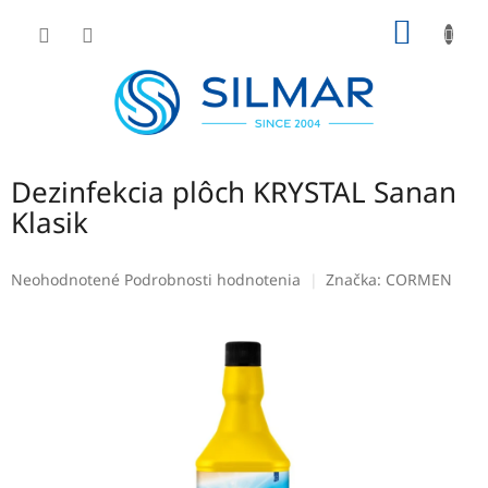
Prejsť
NÁKU
na
obsah
KOŠÍK
Dezinfekcia plôch KRYSTAL Sanan
Klasik
Priemerné
Neohodnotené
Podrobnosti hodnotenia
Značka:
CORMEN
hodnotenie
produktu
je
0,0
z
5
hviezdičiek.