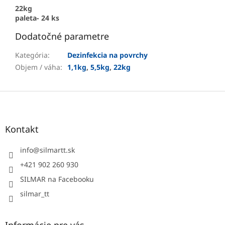
22kg
paleta- 24 ks
Dodatočné parametre
Kategória
:
Dezinfekcia na povrchy
Objem / váha
:
1,1kg
,
5,5kg
,
22kg
Z
á
p
ä
Kontakt
t
i
info
@
silmartt.sk
e
+421 902 260 930
SILMAR na Facebooku
silmar_tt
Informácie pre vás