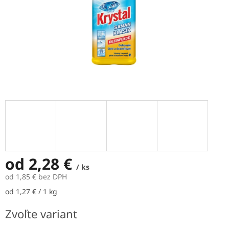
od
2,28 €
/ ks
od
1,85 €
bez DPH
Jednotková
od 1,27 € / 1 kg
cena:
Zvoľte variant