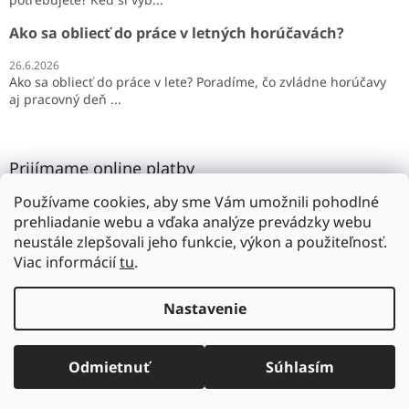
Ako sa obliecť do práce v letných horúčavách?
26.6.2026
Ako sa obliecť do práce v lete? Poradíme, čo zvládne horúčavy
aj pracovný deň ...
Prijímame online platby
Používame cookies, aby sme Vám umožnili pohodlné
prehliadanie webu a vďaka analýze prevádzky webu
neustále zlepšovali jeho funkcie, výkon a použiteľnosť.
Viac informácií
tu
.
Vytvoril Shoptet
Nastavenie
Copyright 2026
SILMAR
. Všetky práva vyhradené.
Upraviť
Odmietnuť
Súhlasím
nastavenie cookies