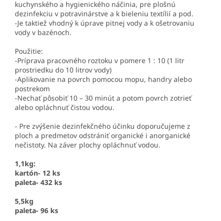
kuchynského a hygienického náčinia, pre plošnú
dezinfekciu v potravinárstve a k bieleniu textílií a pod.
-Je taktiež vhodný k úprave pitnej vody a k ošetrovaniu
vody v bazénoch.
Použitie:
-Príprava pracovného roztoku v pomere 1 : 10 (1 litr
prostriedku do 10 litrov vody)
-Aplikovanie na povrch pomocou mopu, handry alebo
postrekom
-Nechať pôsobiť 10 – 30 minút a potom povrch zotrieť
alebo opláchnuť čistou vodou.
- Pre zvýšenie dezinfekčného účinku doporučujeme z
ploch a predmetov odstrániť organické i anorganické
nečistoty. Na záver plochy opláchnuť vodou.
1,1kg:
kartón- 12 ks
paleta- 432 ks
5,5kg
paleta- 96 ks