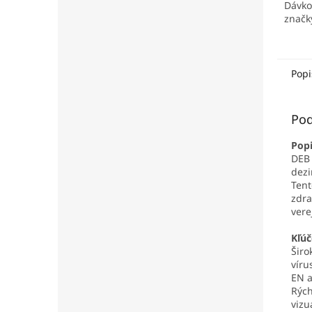
Dávko
značk
Popi
Pod
Popi
DEB 
dezi
Tent
zdra
vere
Kľúč
Širo
víru
EN a
Rých
vizu