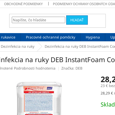
OBCHODNÉ PODMIENKY
PODMIENKY OCHRANY OSOBNÝCH ÚDA
HĽADAŤ
 rukavice
Pracovné ochranné pomôcky
Hygiena
Up
Dezinfekcia na ruky
Dezinfekcia na ruky DEB InstantFoam Co
infekcia na ruky DEB InstantFoam Co
rné
notené
Podrobnosti hodnotenia
Značka:
DEB
enie
28,
tu
23 € be
Jednotk
28,29 € /
cena:
čiek.
Skla