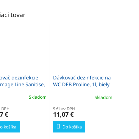
iaci tovar
ovač dezinfekcie
Dávkovač dezinfekcie na
mage Line Sanitise,
WC DEB Proline, 1l, biely
ervený ovladač
Skladom
Skladom
z DPH
9 € bez DPH
7 €
11,07 €
o košíka
Do košíka