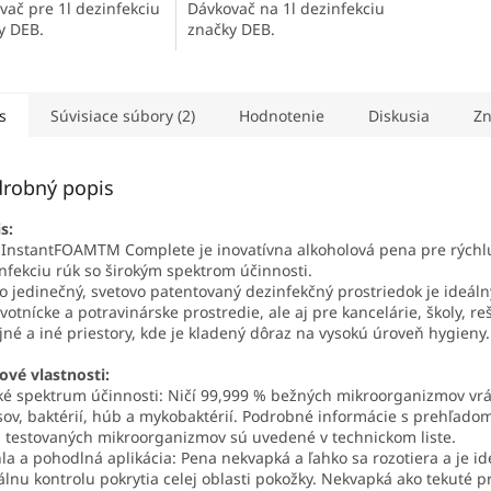
vač pre 1l dezinfekciu
Dávkovač na 1l dezinfekciu
y DEB.
značky DEB.
s
Súvisiace súbory (2)
Hodnotenie
Diskusia
Zn
robný popis
s:
InstantFOAMTM Complete je inovatívna alkoholová pena pre rýchl
nfekciu rúk so širokým spektrom účinnosti.
o jedinečný, svetovo patentovaný dezinfekčný prostriedok je ideáln
votnícke a potravinárske prostredie, ale aj pre kancelárie, školy, re
jné a iné priestory, kde je kladený dôraz na vysokú úroveň hygieny.
ové vlastnosti:
ké spektrum účinnosti: Ničí 99,999 % bežných mikroorganizmov vr
sov, baktérií, húb a mykobaktérií. Podrobné informácie s prehľado
 testovaných mikroorganizmov sú uvedené v technickom liste.
la a pohodlná aplikácia: Pena nekvapká a ľahko sa rozotiera a je i
álnu kontrolu pokrytia celej oblasti pokožky. Nekvapká ako tekuté p