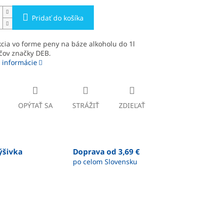
Pridať do košíka
cia vo forme peny na báze alkoholu do 1l
čov značky DEB.
 informácie
OPÝTAŤ SA
STRÁŽIŤ
ZDIEĽAŤ
výšivka
Doprava od 3,69 €
po celom Slovensku