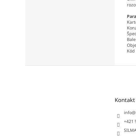
rozo
Par
Kart
Konz
Špec
Bale
Obje
Kód 
Z
á
p
ä
t
Kontakt
i
e
info
@
+421 
SILMA