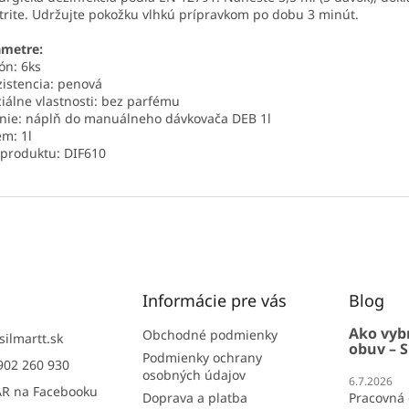
trite. Udržujte pokožku vlhkú prípravkom po dobu 3 minút.
ametre:
ón: 6ks
istencia: penová
iálne vlastnosti: bez parfému
nie: náplň do manuálneho dávkovača DEB 1l
m: 1l
produktu: DIF610
Informácie pre vás
Blog
Ako vyb
Obchodné podmienky
silmartt.sk
obuv – S
Podmienky ochrany
902 260 930
osobných údajov
6.7.2026
R na Facebooku
Doprava a platba
Pracovná 