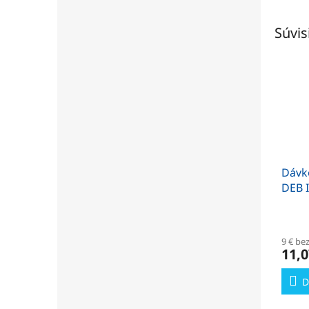
Súvis
Dávk
DEB I
1l, č
9 € be
11,0
D