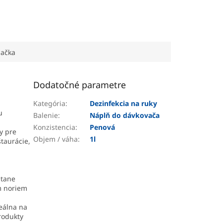
ačka
Dodatočné parametre
Kategória
:
Dezinfekcia na ruky
u
Balenie
:
Náplň do dávkovača
Konzistencia
:
Penová
y pre
Objem / váha
:
1l
štaurácie,
átane
m noriem
deálna na
rodukty