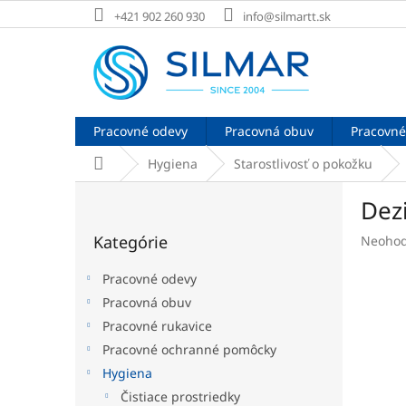
Prejsť
+421 902 260 930
info@silmartt.sk
na
obsah
Pracovné odevy
Pracovná obuv
Pracovné
Domov
Hygiena
Starostlivosť o pokožku
B
Dez
o
Preskočiť
č
Kategórie
Prieme
Neohod
kategórie
n
hodnot
ý
produk
Pracovné odevy
p
je
Pracovná obuv
a
0,0
Pracovné rukavice
z
n
5
e
Pracovné ochranné pomôcky
hviezdi
l
Hygiena
Čistiace prostriedky