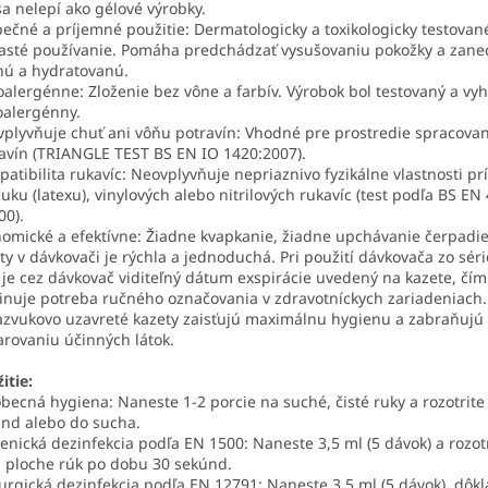
sa nelepí ako gélové výrobky.
ečné a príjemné použitie: Dermatologicky a toxikologicky testovan
asté používanie. Pomáha predchádzať vysušovaniu pokožky a zane
ú a hydratovanú.
alergénne: Zloženie bez vône a farbív. Výrobok bol testovaný a vy
alergénny.
plyvňuje chuť ani vôňu potravín: Vhodné pre prostredie spracovan
avín (TRIANGLE TEST BS EN IO 1420:2007).
atibilita rukavíc: Neovplyvňuje nepriaznivo fyzikálne vlastnosti p
uku (latexu), vinylových alebo nitrilových rukavíc (test podľa BS EN
00).
omické a efektívne: Žiadne kvapkanie, žiadne upchávanie čerpadi
ty v dávkovači je rýchla a jednoduchá. Pri použití dávkovača zo sér
 je cez dávkovač viditeľný dátum exspirácie uvedený na kazete, čím
inuje potreba ručného označovania v zdravotníckych zariadeniach.
azvukovo uzavreté kazety zaisťujú maximálnu hygienu a zabraňujú
rovaniu účinných látok.
itie:
becná hygiena: Naneste 1-2 porcie na suché, čisté ruky a rozotrite
nd alebo do sucha.
enická dezinfekcia podľa EN 1500: Naneste 3,5 ml (5 dávok) a rozot
j ploche rúk po dobu 30 sekúnd.
urgická dezinfekcia podľa EN 12791: Naneste 3,5 ml (5 dávok), dôk