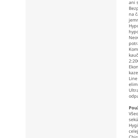
ani 
Bezp
na č
jemn
Hypo
hypo
Neov
potr
Komp
kauč
2:20
Ekon
kaze
Line
elim
Ultr
odpa
Použ
Všeo
sekú
Hygi
cele
Chir