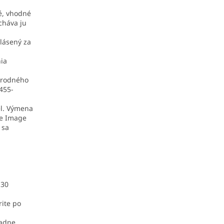
é, vhodné
cháva ju
hlásený za
ia
rírodného
 455-
el. Výmena
ie Image
 sa
 30
rite po
ladne