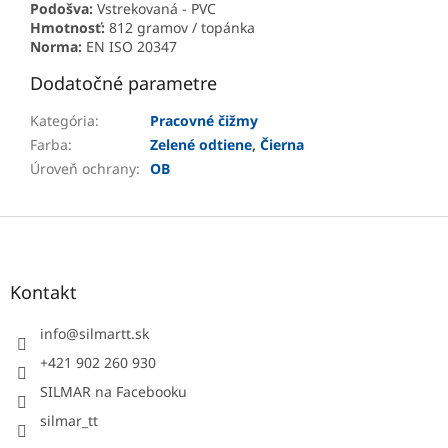
Podošva:
Vstrekovaná - PVC
Hmotnosť:
812 gramov / topánka
Norma:
EN ISO 20347
Dodatočné parametre
Kategória
:
Pracovné čižmy
Farba
:
Zelené odtiene
,
Čierna
Úroveň ochrany
:
OB
Z
á
p
ä
Kontakt
t
i
info
@
silmartt.sk
e
+421 902 260 930
SILMAR na Facebooku
silmar_tt