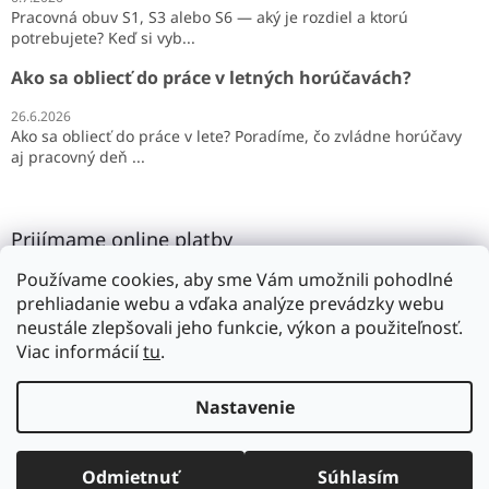
Pracovná obuv S1, S3 alebo S6 — aký je rozdiel a ktorú
potrebujete? Keď si vyb...
Ako sa obliecť do práce v letných horúčavách?
26.6.2026
Ako sa obliecť do práce v lete? Poradíme, čo zvládne horúčavy
aj pracovný deň ...
Prijímame online platby
Používame cookies, aby sme Vám umožnili pohodlné
prehliadanie webu a vďaka analýze prevádzky webu
neustále zlepšovali jeho funkcie, výkon a použiteľnosť.
Viac informácií
tu
.
Vytvoril Shoptet
Nastavenie
Copyright 2026
SILMAR
. Všetky práva vyhradené.
Upraviť
Odmietnuť
Súhlasím
nastavenie cookies