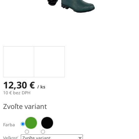
12,30 €
/ ks
10 € bez DPH
Jednotková
Zvoľte variant
cena:
Farba
Veľkosť