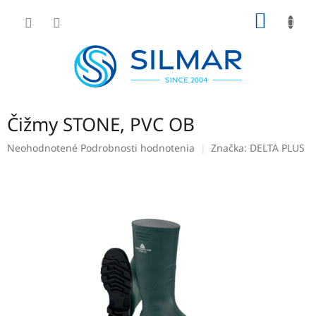
Prejsť
NÁKU
na
obsah
KOŠÍK
Čižmy STONE, PVC OB
Priemerné
Neohodnotené
Podrobnosti hodnotenia
Značka:
DELTA PLUS
hodnotenie
produktu
je
0,0
z
5
hviezdičiek.