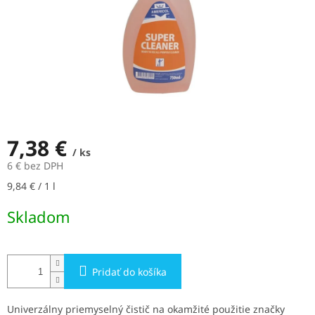
7,38 €
/ ks
6 € bez DPH
Jednotková
9,84 € / 1 l
cena:
Skladom
Pridať do košíka
Univerzálny priemyselný čistič na okamžité použitie značky