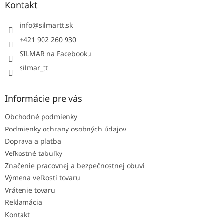
ä
Kontakt
t
i
info
@
silmartt.sk
e
+421 902 260 930
SILMAR na Facebooku
silmar_tt
Informácie pre vás
Obchodné podmienky
Podmienky ochrany osobných údajov
Doprava a platba
Veľkostné tabuľky
Značenie pracovnej a bezpečnostnej obuvi
Výmena veľkosti tovaru
Vrátenie tovaru
Reklamácia
Kontakt