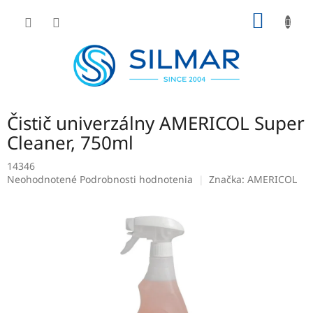
Prejsť
NÁKU
na
obsah
KOŠÍK
Čistič univerzálny AMERICOL Super
Cleaner, 750ml
14346
Priemerné
Neohodnotené
Podrobnosti hodnotenia
Značka:
AMERICOL
hodnotenie
produktu
je
0,0
z
5
hviezdičiek.