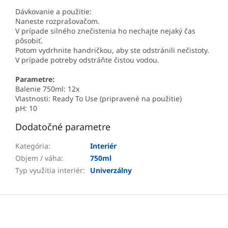
Dávkovanie a použitie:
Naneste rozprašovačom.
V prípade silného znečistenia ho nechajte nejaký čas
pôsobiť.
Potom vydrhnite handričkou, aby ste odstránili nečistoty.
V prípade potreby odstráňte čistou vodou.
Parametre:
Balenie 750ml: 12x
Vlastnosti: Ready To Use (pripravené na použitie)
pH: 10
Dodatočné parametre
Kategória
:
Interiér
Objem / váha
:
750ml
Typ využitia interiér
:
Univerzálny
Z
á
p