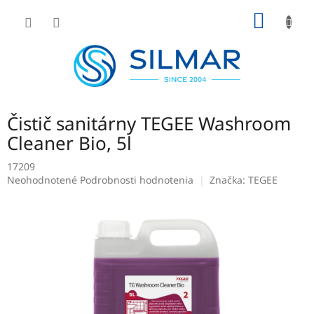
Prejsť
NÁKU
na
obsah
KOŠÍK
Čistič sanitárny TEGEE Washroom
Cleaner Bio, 5l
17209
Priemerné
Neohodnotené
Podrobnosti hodnotenia
Značka:
TEGEE
hodnotenie
produktu
je
0,0
z
5
hviezdičiek.