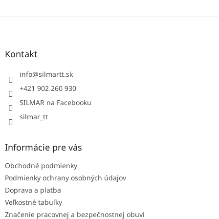
Z
á
p
ä
Kontakt
t
i
info
@
silmartt.sk
e
+421 902 260 930
SILMAR na Facebooku
silmar_tt
Informácie pre vás
Obchodné podmienky
Podmienky ochrany osobných údajov
Doprava a platba
Veľkostné tabuľky
Značenie pracovnej a bezpečnostnej obuvi