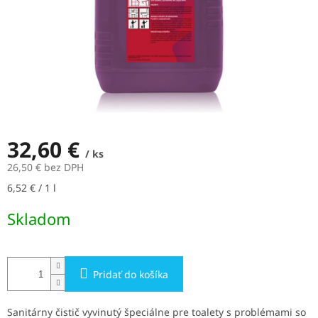
32,60 €
/ ks
26,50 € bez DPH
Jednotková
6,52 € / 1 l
cena:
Skladom
Pridať do košíka
Sanitárny čistič vyvinutý špeciálne pre toalety s problémami so