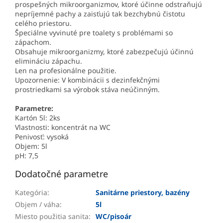
prospešných mikroorganizmov, ktoré účinne odstraňujú
nepríjemné pachy a zaisťujú tak bezchybnú čistotu
celého priestoru.
Špeciálne vyvinuté pre toalety s problémami so
zápachom.
Obsahuje mikroorganizmy, ktoré zabezpečujú účinnú
elimináciu zápachu.
Len na profesionálne použitie.
Upozornenie: V kombinácii s dezinfekčnými
prostriedkami sa výrobok stáva neúčinným.
Parametre:
Kartón 5l: 2ks
Vlastnosti: koncentrát na WC
Penivosť: vysoká
Objem: 5l
pH: 7,5
Dodatočné parametre
Kategória
:
Sanitárne priestory, bazény
Objem / váha
:
5l
Miesto použitia sanita
:
WC/pisoár