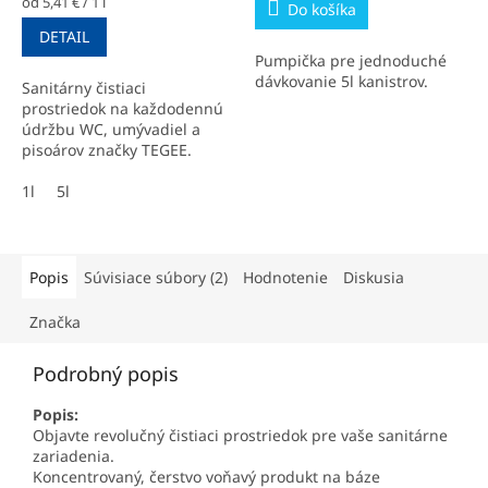
Jednotková
od 5,41 € / 1 l
Do košíka
cena:
DETAIL
Pumpička pre jednoduché
dávkovanie 5l kanistrov.
Sanitárny čistiaci
prostriedok na každodennú
údržbu WC, umývadiel a
pisoárov značky TEGEE.
1l
5l
Popis
Súvisiace súbory (2)
Hodnotenie
Diskusia
Značka
Podrobný popis
Popis:
Objavte revolučný čistiaci prostriedok pre vaše sanitárne
zariadenia.
Koncentrovaný, čerstvo voňavý produkt na báze