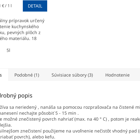
tková
 € / 1 l
DETAIL
álny prípravok určený
stenie kuchynského
ku, pevných plôch z
ého materiálu. 18
rtón (750ml)
l
5l
s
Podobné (1)
Súvisiace súbory (3)
Hodnotenie
robný popis
žíva sa neriedený , nanáša sa pomocou rozprašovača na čistené mi
nanesení nechajte pôsobiť 5 - 15 min .
je možné znečistený povrch nahriať (max. na 40 ° C) , potom je reak
lejšia.
 silnejšom znečistení použijeme na uvoľnenie nečistôt vhodný pad 
riabať povrch), alebo kefu.