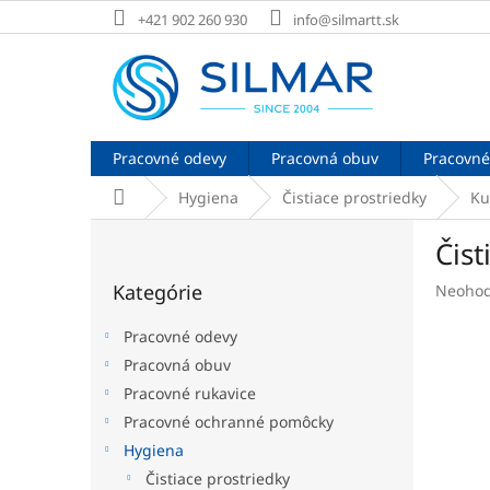
Prejsť
+421 902 260 930
info@silmartt.sk
na
obsah
Pracovné odevy
Pracovná obuv
Pracovné
Domov
Hygiena
Čistiace prostriedky
Ku
B
Čist
o
Preskočiť
č
Kategórie
Prieme
Neohod
kategórie
n
hodnot
ý
produk
Pracovné odevy
p
je
Pracovná obuv
a
0,0
Pracovné rukavice
z
n
5
e
Pracovné ochranné pomôcky
hviezdi
l
Hygiena
Čistiace prostriedky