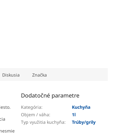
Diskusia
Značka
Dodatočné parametre
esto.
Kategória
:
Kuchyňa
Objem / váha
:
1l
cia
Typ využitia kuchyňa
:
Trúby/grily
(nesmie