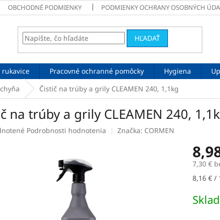
OBCHODNÉ PODMIENKY
PODMIENKY OCHRANY OSOBNÝCH ÚDA
HĽADAŤ
 rukavice
Pracovné ochranné pomôcky
Hygiena
Up
chyňa
Čistič na trúby a grily CLEAMEN 240, 1,1kg
ič na trúby a grily CLEAMEN 240, 1,1
rné
notené
Podrobnosti hodnotenia
Značka:
CORMEN
enie
8,9
tu
7,30 € 
Jednotk
8,16 € / 
cena:
čiek.
Skla