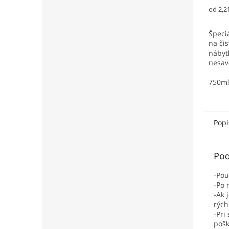
Jedno
od 2,21
cena:
Špeci
na či
nábyt
nesav
ks/ka
750m
Popi
Pod
-Pou
-Po 
-Ak 
rých
-Pri
pošk