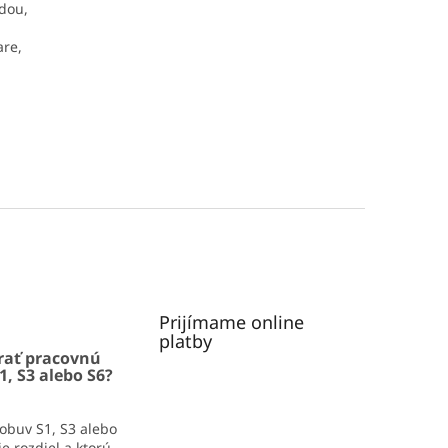
dou,
are,
Prijímame online
platby
rať pracovnú
1, S3 alebo S6?
obuv S1, S3 alebo
e rozdiel a ktorú