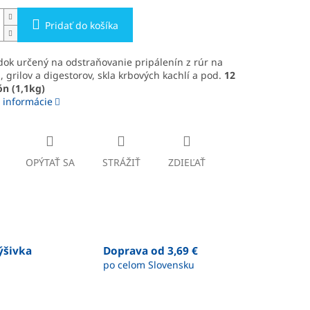
Pridať do košíka
dok určený na odstraňovanie pripálenín z rúr na
, grilov a digestorov, skla krbových kachlí a pod.
12
ón (1,1kg)
 informácie
OPÝTAŤ SA
STRÁŽIŤ
ZDIEĽAŤ
výšivka
Doprava od 3,69 €
po celom Slovensku