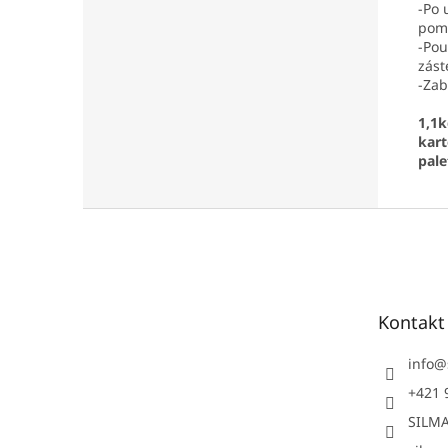
-Po 
pomo
-Pou
zást
-Zab
1,1k
kart
pale
Z
á
p
ä
t
Kontakt
i
e
info
@
+421 
SILMA