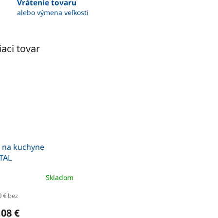
Vrátenie tovaru
alebo výmena veľkosti
iaci tovar
č na kuchyne
TAL
Skladom
0 € bez
08 €