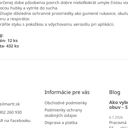
určenej dobe pôsobenia povrch dobre niekoľkokrát umyte čistou vo
cou hubky a vytrite do sucha.
žívajte dôsledne ochranné prostriedky ako gumené rukavice, okuli
eru a respirátor.
ráňte styku s pokožkou a vdychovaniu aerosólu pri aplikácii.
g:
ón- 12 ks
ta- 432 ks
Informácie pre vás
Blog
Ako vyb
Obchodné podmienky
silmartt.sk
obuv – S
Podmienky ochrany
902 260 930
osobných údajov
6.7.2026
R na Facebooku
Doprava a platba
Pracovná 
S6 — aký j