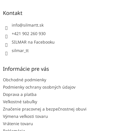
p
ä
Kontakt
t
i
info
@
silmartt.sk
e
+421 902 260 930
SILMAR na Facebooku
silmar_tt
Informácie pre vás
Obchodné podmienky
Podmienky ochrany osobných údajov
Doprava a platba
Veľkostné tabuľky
Značenie pracovnej a bezpečnostnej obuvi
Výmena veľkosti tovaru
Vrátenie tovaru
Reklamácia