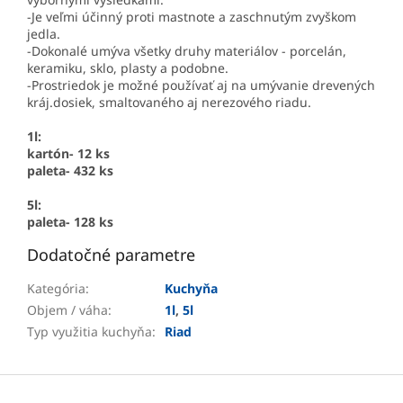
-Je veľmi účinný proti mastnote a zaschnutým zvyškom
jedla.
-Dokonalé umýva všetky druhy materiálov - porcelán,
keramiku, sklo, plasty a podobne.
-Prostriedok je možné používať aj na umývanie drevených
kráj.dosiek, smaltovaného aj nerezového riadu.
1l:
kartón- 12 ks
paleta- 432 ks
5l:
paleta- 128 ks
Dodatočné parametre
Kategória
:
Kuchyňa
Objem / váha
:
1l
,
5l
Typ využitia kuchyňa
:
Riad
Z
á