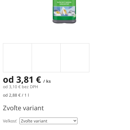
od
3,81 €
/ ks
od
3,10 €
bez DPH
Jednotková
od 2,88 € / 1 l
cena:
Zvoľte variant
Veľkosť