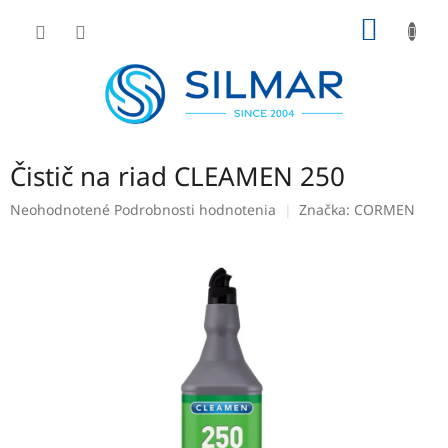
Prejsť
NÁKU
na
obsah
KOŠÍK
Čistič na riad CLEAMEN 250
Priemerné
Neohodnotené
Podrobnosti hodnotenia
Značka:
CORMEN
hodnotenie
produktu
je
0,0
z
5
hviezdičiek.