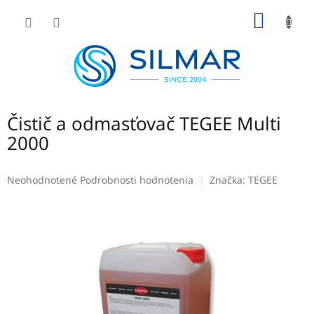
Prejsť
NÁKU
na
obsah
KOŠÍK
Čistič a odmasťovač TEGEE Multi
2000
Priemerné
Neohodnotené
Podrobnosti hodnotenia
Značka:
TEGEE
hodnotenie
produktu
je
0,0
z
5
hviezdičiek.