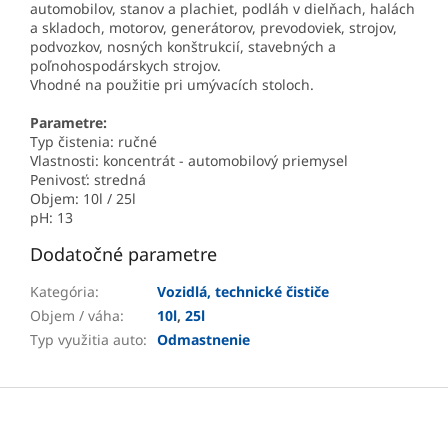
automobilov, stanov a plachiet, podláh v dielňach, halách
a skladoch, motorov, generátorov, prevodoviek, strojov,
podvozkov, nosných konštrukcií, stavebných a
poľnohospodárskych strojov.
Vhodné na použitie pri umývacích stoloch.
Parametre:
Typ čistenia: ručné
Vlastnosti: koncentrát - automobilový priemysel
Penivosť: stredná
Objem: 10l / 25l
pH: 13
Dodatočné parametre
Kategória
:
Vozidlá, technické čističe
Objem / váha
:
10l
,
25l
Typ využitia auto
:
Odmastnenie
Z
á
p