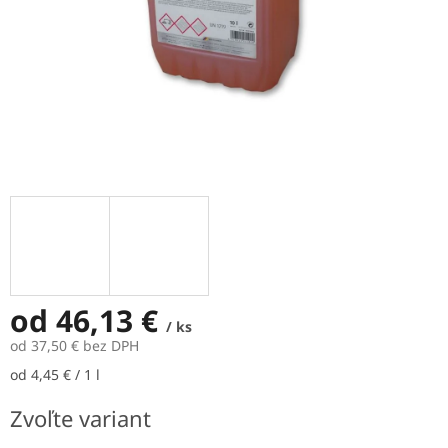
od
46,13 €
/ ks
od
37,50 €
bez DPH
Jednotková
od 4,45 € / 1 l
cena:
Zvoľte variant