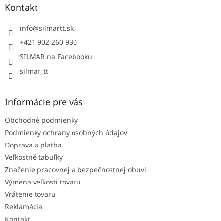
ä
Kontakt
t
i
info
@
silmartt.sk
e
+421 902 260 930
SILMAR na Facebooku
silmar_tt
Informácie pre vás
Obchodné podmienky
Podmienky ochrany osobných údajov
Doprava a platba
Veľkostné tabuľky
Značenie pracovnej a bezpečnostnej obuvi
Výmena veľkosti tovaru
Vrátenie tovaru
Reklamácia
Kontakt