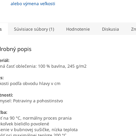
alebo výmena veľkosti
s
Súvisiace súbory (1)
Hodnotenie
Diskusia
Zn
robný popis
riál:
ná časť oblečenia: 100 % bavlna, 245 g/m2
s:
ľkosti podľa obvodu hlavy v cm
tnosti:
mysel: Potraviny a pohostinstvo
žba:
ať na 90 °C, normálny proces prania
ékoľvek bielidlo povolené
šenie v bubnovej sušičke, nízka teplota
hliť pri maximálnej teplote 200 °C