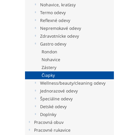
Nohavice, kraťasy
Termo odevy
Reflexné odevy
Nepremokavé odevy
Zdravotnícke odevy
Gastro odevy
Rondon
Nohavice
Zástery
Čiapky
Wellness/beauty/cleaning odevy
Jednorazové odevy
Špeciálne odevy
Detské odevy
Doplnky
Pracovná obuv
Pracovné rukavice