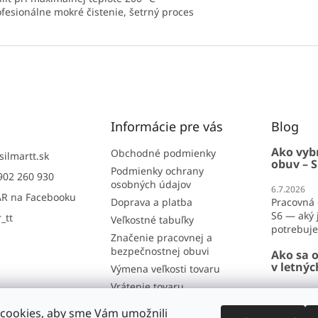
ofesionálne mokré čistenie, šetrný proces
Informácie pre vás
Blog
Ako vyb
Obchodné podmienky
silmartt.sk
obuv – S
Podmienky ochrany
902 260 930
osobných údajov
6.7.2026
R na Facebooku
Doprava a platba
Pracovná 
S6 — aký j
_tt
Veľkostné tabuľky
potrebujet
Značenie pracovnej a
bezpečnostnej obuvi
Ako sa o
v letný
Výmena veľkosti tovaru
Vrátenie tovaru
26.6.2026
Reklamácia
Ako sa obl
cookies, aby sme Vám umožnili