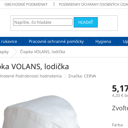
OBCHODNÉ PODMIENKY
PODMIENKY OCHRANY OSOBNÝCH ÚDA
HĽADAŤ
 rukavice
Pracovné ochranné pomôcky
Hygiena
Up
iapky
Čiapka VOLANS, lodička
pka VOLANS, lodička
rné
notené
Podrobnosti hodnotenia
Značka:
CERVA
enie
5,1
tu
4,20 € 
Jednotk
Zvoľt
cena:
čiek.
Farba