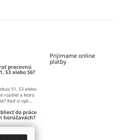
Prijímame online
platby
rať pracovnú
1, S3 alebo S6?
obuv S1, S3 alebo
e rozdiel a ktorú
e? Keď si vyb...
bliecť do práce
ch horúčavách?
iecť do práce v