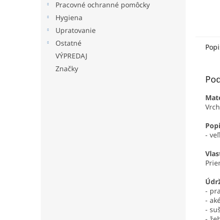
Pracovné ochranné pomôcky
Hygiena
Upratovanie
Ostatné
Popi
VÝPREDAJ
Značky
Pod
Mate
Vrch
Popi
- ve
Vlas
Prie
Údr
- pr
- ak
- su
- že