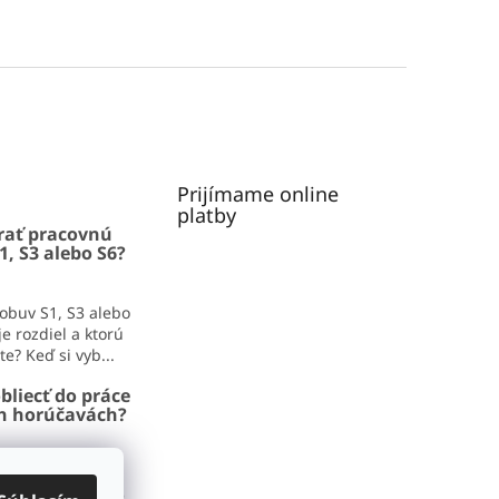
Prijímame online
platby
rať pracovnú
1, S3 alebo S6?
obuv S1, S3 alebo
e rozdiel a ktorú
e? Keď si vyb...
bliecť do práce
ch horúčavách?
iecť do práce v
adíme, čo zvládne