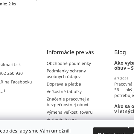
nie:
2 ks
Informácie pre vás
Blog
Ako vyb
Obchodné podmienky
silmartt.sk
obuv – S
Podmienky ochrany
902 260 930
osobných údajov
6.7.2026
R na Facebooku
Doprava a platba
Pracovná 
S6 — aký j
_tt
Veľkostné tabuľky
potrebujet
Značenie pracovnej a
bezpečnostnej obuvi
Ako sa o
v letný
Výmena veľkosti tovaru
Vrátenie tovaru
26.6.2026
Reklamácia
Ako sa obl
cookies, aby sme Vám umožnili
lete? Por