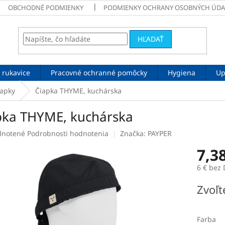
OBCHODNÉ PODMIENKY
PODMIENKY OCHRANY OSOBNÝCH ÚDA
HĽADAŤ
 rukavice
Pracovné ochranné pomôcky
Hygiena
Up
iapky
Čiapka THYME, kuchárska
pka THYME, kuchárska
rné
notené
Podrobnosti hodnotenia
Značka:
PAYPER
enie
7,3
tu
6 € bez
Jednotk
Zvoľt
cena:
čiek.
Farba