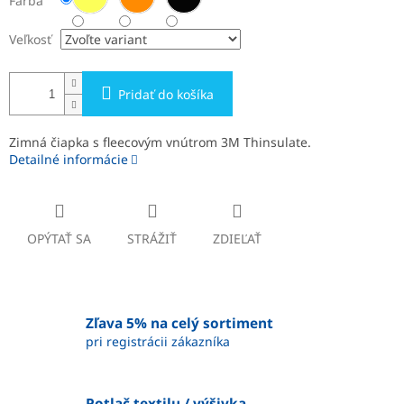
Farba
Veľkosť
Pridať do košíka
Zimná čiapka s fleecovým vnútrom 3M Thinsulate.
Detailné informácie
OPÝTAŤ SA
STRÁŽIŤ
ZDIEĽAŤ
Zľava 5% na celý sortiment
pri registrácii zákazníka
Potlač textilu / výšivka