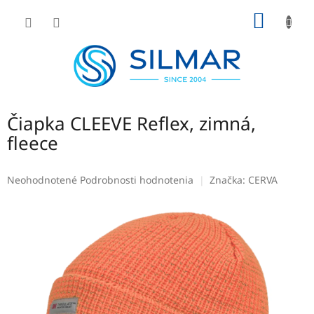
Prejsť
NÁKU
na
obsah
KOŠÍK
Čiapka CLEEVE Reflex, zimná,
fleece
Priemerné
Neohodnotené
Podrobnosti hodnotenia
Značka:
CERVA
hodnotenie
produktu
je
0,0
z
5
hviezdičiek.