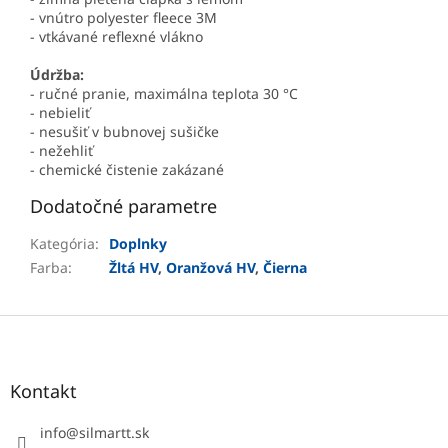
- vnútro polyester fleece 3M
- vtkávané reflexné vlákno
Údržba:
- ručné pranie, maximálna teplota 30 °C
- nebieliť
- nesušiť v bubnovej sušičke
- nežehliť
- chemické čistenie zakázané
Dodatočné parametre
Kategória
:
Doplnky
Farba
:
Žltá HV
,
Oranžová HV
,
Čierna
Z
á
p
ä
Kontakt
t
i
info
@
silmartt.sk