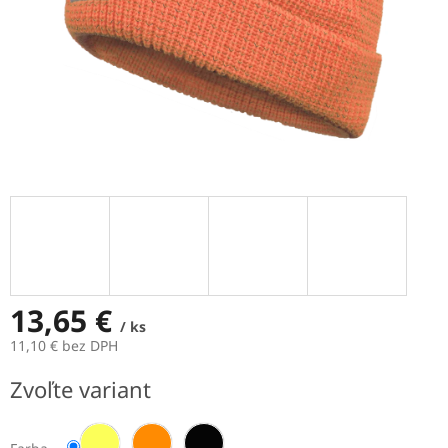
13,65 €
/ ks
11,10 € bez DPH
Jednotková
Zvoľte variant
cena: