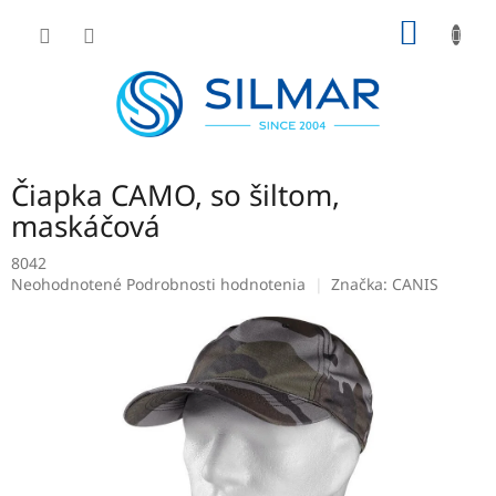
Prejsť
NÁKU
na
obsah
KOŠÍK
Čiapka CAMO, so šiltom,
maskáčová
8042
Priemerné
Neohodnotené
Podrobnosti hodnotenia
Značka:
CANIS
hodnotenie
produktu
je
0,0
z
5
hviezdičiek.