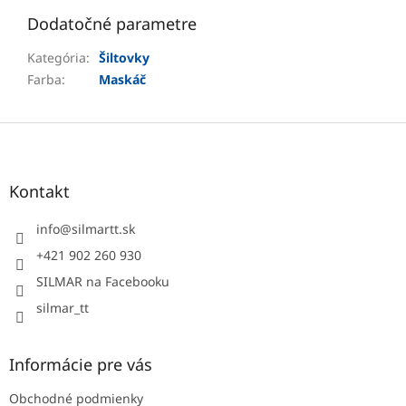
Dodatočné parametre
Kategória
:
Šiltovky
Farba
:
Maskáč
Z
á
p
ä
Kontakt
t
i
info
@
silmartt.sk
e
+421 902 260 930
SILMAR na Facebooku
silmar_tt
Informácie pre vás
Obchodné podmienky