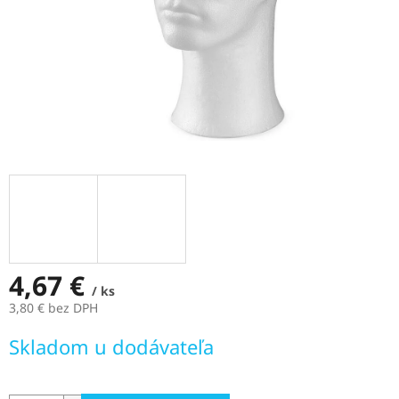
4,67 €
/ ks
3,80 € bez DPH
Jednotková
Skladom u dodávateľa
cena: