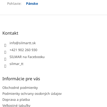
Pohlavie
:
Pánske
Z
á
p
ä
Kontakt
t
i
info
@
silmartt.sk
e
+421 902 260 930
SILMAR na Facebooku
silmar_tt
Informácie pre vás
Obchodné podmienky
Podmienky ochrany osobných údajov
Doprava a platba
Veľkostné tabuľky