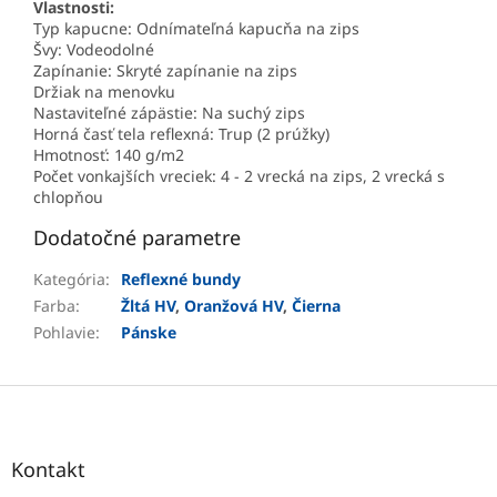
Vlastnosti:
Typ kapucne: Odnímateľná kapucňa na zips
Švy: Vodeodolné
Zapínanie: Skryté zapínanie na zips
Držiak na menovku
Nastaviteľné zápästie: Na suchý zips
Horná časť tela reflexná: Trup (2 prúžky)
Hmotnosť: 140 g/m2
Počet vonkajších vreciek: 4 - 2 vrecká na zips, 2 vrecká s
chlopňou
Dodatočné parametre
Kategória
:
Reflexné bundy
Farba
:
Žltá HV
,
Oranžová HV
,
Čierna
Pohlavie
:
Pánske
Z
á
p
ä
Kontakt
t