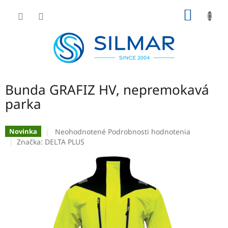
Prejsť
NÁKU
na
obsah
KOŠÍK
Bunda GRAFIZ HV, nepremokavá
parka
Priemerné
Neohodnotené
Podrobnosti hodnotenia
Novinka
hodnotenie
Značka:
DELTA PLUS
produktu
je
0,0
z
5
hviezdičiek.