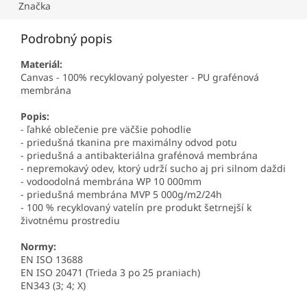
Značka
Podrobný popis
Materiál:
Canvas - 100% recyklovaný polyester - PU grafénová
membrána
Popis:
- ľahké oblečenie pre väčšie pohodlie
- priedušná tkanina pre maximálny odvod potu
- priedušná a antibakteriálna grafénová membrána
- nepremokavý odev, ktorý udrží sucho aj pri silnom daždi
- vodoodolná membrána WP 10 000mm
- priedušná membrána MVP 5 000g/m2/24h
- 100 % recyklovaný vatelín pre produkt šetrnejší k
životnému prostrediu
Normy:
EN ISO 13688
EN ISO 20471 (Trieda 3 po 25 praniach)
EN343 (3; 4; X)