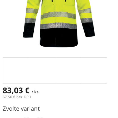
83,03 €
/ ks
67,50 € bez DPH
Jednotková
Zvoľte variant
cena: