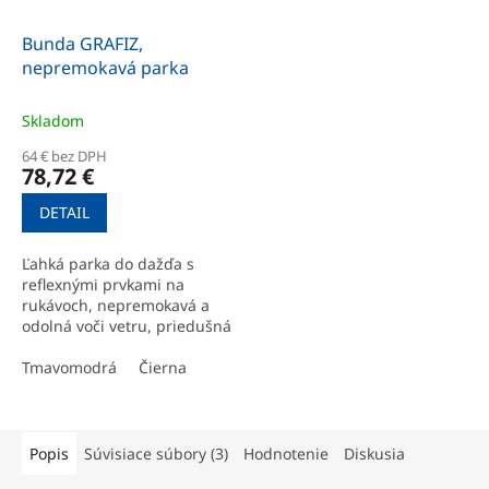
Bunda GRAFIZ,
nepremokavá parka
Skladom
64 € bez DPH
78,72 €
DETAIL
Ľahká parka do dažďa s
reflexnými prvkami na
rukávoch, nepremokavá a
odolná voči vetru, priedušná
a antibakteriálna membrána
z grafénu.
Tmavomodrá
Čierna
Popis
Súvisiace súbory (3)
Hodnotenie
Diskusia