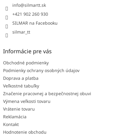
i
info
@
silmartt.sk
e
+421 902 260 930
SILMAR na Facebooku
silmar_tt
Informácie pre vás
Obchodné podmienky
Podmienky ochrany osobných údajov
Doprava a platba
Veľkostné tabuľky
Značenie pracovnej a bezpečnostnej obuvi
Výmena veľkosti tovaru
Vrátenie tovaru
Reklamácia
Kontakt
Hodnotenie obchodu