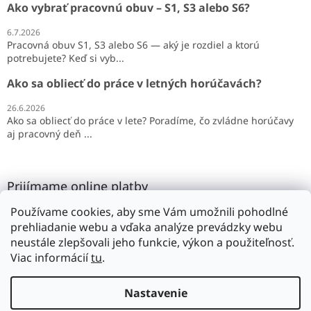
Ako vybrať pracovnú obuv – S1, S3 alebo S6?
6.7.2026
Pracovná obuv S1, S3 alebo S6 — aký je rozdiel a ktorú
potrebujete? Keď si vyb...
Ako sa obliecť do práce v letných horúčavách?
26.6.2026
Ako sa obliecť do práce v lete? Poradíme, čo zvládne horúčavy
aj pracovný deň ...
Prijímame online platby
Používame cookies, aby sme Vám umožnili pohodlné
prehliadanie webu a vďaka analýze prevádzky webu
neustále zlepšovali jeho funkcie, výkon a použiteľnosť.
Viac informácií
tu
.
Vytvoril Shoptet
Nastavenie