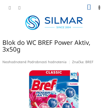
Prejsť
NÁKU
na
obsah
KOŠÍK
Blok do WC BREF Power Aktiv,
3x50g
Priemerné
Neohodnotené
Podrobnosti hodnotenia
Značka:
BREF
hodnotenie
produktu
je
0,0
z
5
hviezdičiek.