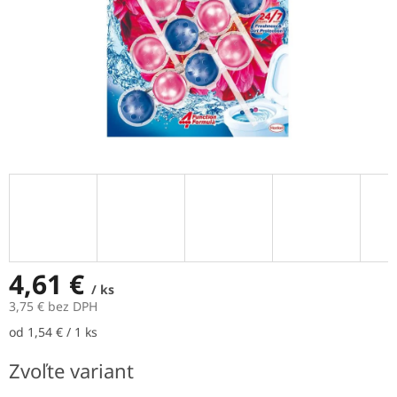
4,61 €
/ ks
3,75 € bez DPH
Jednotková
od 1,54 € / 1 ks
cena:
Zvoľte variant