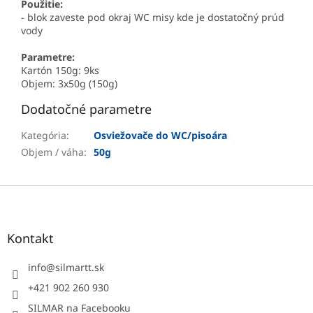
Použitie:
- blok zaveste pod okraj WC misy kde je dostatočný prúd
vody
Parametre:
Kartón 150g: 9ks
Objem: 3x50g (150g)
Dodatočné parametre
Kategória
:
Osviežovače do WC/pisoára
Objem / váha
:
50g
Z
á
p
ä
Kontakt
t
i
info
@
silmartt.sk
e
+421 902 260 930
SILMAR na Facebooku