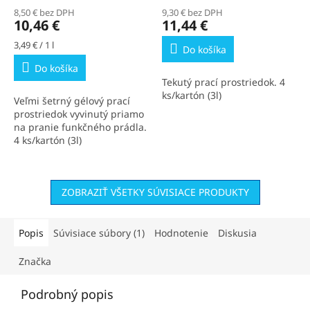
8,50 € bez DPH
9,30 € bez DPH
10,46 €
11,44 €
Jednotková
3,49 € / 1 l
Do košíka
cena:
Do košíka
Tekutý prací prostriedok. 4
ks/kartón (3l)
Veľmi šetrný gélový prací
prostriedok vyvinutý priamo
na pranie funkčného prádla.
4 ks/kartón (3l)
ZOBRAZIŤ VŠETKY SÚVISIACE PRODUKTY
Popis
Súvisiace súbory (1)
Hodnotenie
Diskusia
Značka
Podrobný popis