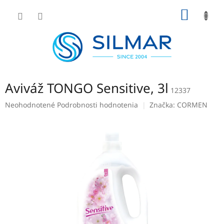
Prejsť
NÁKU
na
obsah
KOŠÍK
Aviváž TONGO Sensitive, 3l
12337
Priemerné
Neohodnotené
Podrobnosti hodnotenia
Značka:
CORMEN
hodnotenie
produktu
je
0,0
z
5
hviezdičiek.