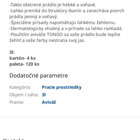
-Takto ošetrené prádlo je hebké a voňavé.
-Ľahko preniká do štruktúry tkanín a zanecháva povrch
prádla jemný a voňavý.
-Špeciálne prísady napomáhajú ľahkému žehleniu.
-Dermatologicky vhodný a v prírode sa ľahko rozkladá.
-Použitím aviváže TONGO sa vaše prádlo bude lepšie
žehliť a vaše farby nestratia svoj jas.
3l:
kartón- 4 ks
paleta- 120 ks
Dodatočné parametre
Kategória
:
Pracie prostriedky
Objem / váha
:
3l
Pranie
:
Aviváž
Z
á
p