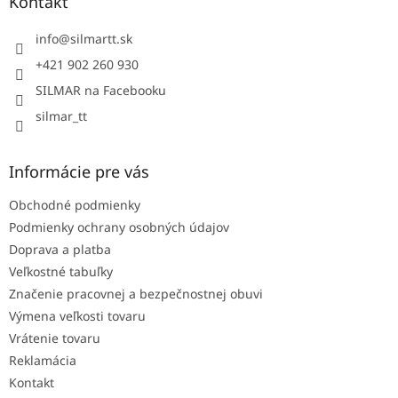
ä
Kontakt
t
i
info
@
silmartt.sk
e
+421 902 260 930
SILMAR na Facebooku
silmar_tt
Informácie pre vás
Obchodné podmienky
Podmienky ochrany osobných údajov
Doprava a platba
Veľkostné tabuľky
Značenie pracovnej a bezpečnostnej obuvi
Výmena veľkosti tovaru
Vrátenie tovaru
Reklamácia
Kontakt