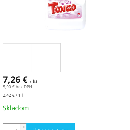
7,26 €
/ ks
5,90 € bez DPH
Jednotková
2,42 € / 1 l
cena:
Skladom